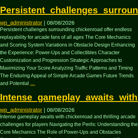
Persistent_challenges_surroun
wp_administrator
|
08/08/2026
Persistent challenges surrounding chickenroad offer endless
replayability for arcade fans of all ages The Core Mechanics
and Scoring System Variations in Obstacle Design Enhancing
the Experience: Power-Ups and Collectibles Character
Customization and Progression Strategic Approaches to
Maximizing Your Score Analyzing Traffic Patterns and Timing
The Enduring Appeal of Simple Arcade Games Future Trends
and Potential
…
Intense_gameplay_awaits_with
wp_administrator
|
08/08/2026
Intense gameplay awaits with chickenroad and thrilling arcade
challenges for players Navigating the Perils: Understanding the
Core Mechanics The Role of Power-Ups and Obstacles