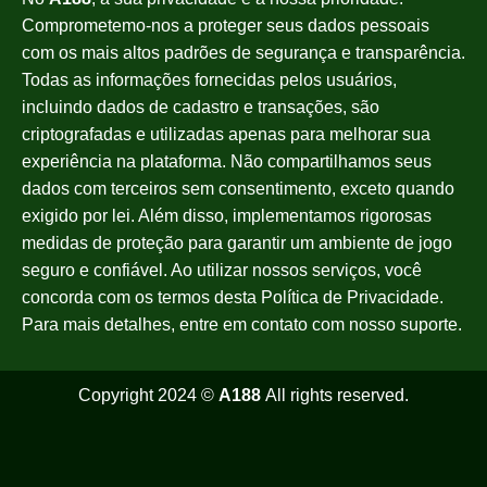
Comprometemo-nos a proteger seus dados pessoais
com os mais altos padrões de segurança e transparência.
Todas as informações fornecidas pelos usuários,
incluindo dados de cadastro e transações, são
criptografadas e utilizadas apenas para melhorar sua
experiência na plataforma. Não compartilhamos seus
dados com terceiros sem consentimento, exceto quando
exigido por lei. Além disso, implementamos rigorosas
medidas de proteção para garantir um ambiente de jogo
seguro e confiável. Ao utilizar nossos serviços, você
concorda com os termos desta Política de Privacidade.
Para mais detalhes, entre em contato com nosso suporte.
Copyright 2024 ©
A188
All rights reserved.