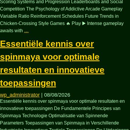
Scoring Systems and Progression Leaderboards and Social
Competition The Psychology of Addictive Arcade Gameplay
Variable Ratio Reinforcement Schedules Future Trends in
Chicken-Crossing Style Games 🔥 Play ▶️ Intense gameplay
awaits with
…
Essentiële kennis over
spinmaya voor optimale
resultaten en innovatieve
toepassingen
wp_administrator
|
08/08/2026
Essentiële kennis over spinmaya voor optimale resultaten en
innovatieve toepassingen De Fundamentele Principes van
Spinmaya Technologie Optimalisatie van Spinnende
Parameters Toepassingen van Spinmaya in Verschillende