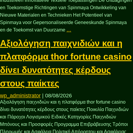
Industrieën Innovatieve Textiele Toepassingen De Uitdagingen
en Toekomstige Richtingen van Spinmaya Ontwikkeling van
Nieuwe Materialen en Technieken Het Potentieel van
Spinmaya voor Gepersonaliseerde Geneeskunde Spinmaya
en de Toekomst van Duurzame
…
Αξιολόγηση παιχνιδιών και η
πλατφόρμα thor fortune casino
δίνει δυνατότητες κέρδους
στους παίκτες
wp_administrator
|
08/08/2026
Αξιολόγηση παιχνιδιών και η πλατφόρμα thor fortune casino
δίνει δυνατότητες κέρδους στους παίκτες Ποικιλία Παιχνιδιών
και Πάροχοι Λογισμικού Ειδικές Κατηγορίες Παιχνιδιών
Μπόνους και Προσφορές Προγραμμα Επιβράβευσης Τρόποι
Πληρωμής και Ασφάλεια Πολιτική Απόρρητου και Ασφάλειας