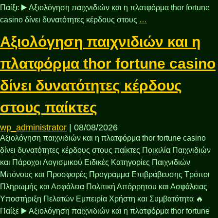
Παίξε ▶️ Αξιολόγηση παιχνιδιών και η πλατφόρμα thor fortune
casino δίνει δυνατότητες κέρδους στους
…
Αξιολόγηση παιχνιδιών και η
πλατφόρμα thor fortune casino
δίνει δυνατότητες κέρδους
στους παίκτες
wp_administrator
|
08/08/2026
Αξιολόγηση παιχνιδιών και η πλατφόρμα thor fortune casino
δίνει δυνατότητες κέρδους στους παίκτες Ποικιλία Παιχνιδιών
και Πάροχοι Λογισμικού Ειδικές Κατηγορίες Παιχνιδιών
Μπόνους και Προσφορές Προγραμμα Επιβράβευσης Τρόποι
Πληρωμής και Ασφάλεια Πολιτική Απόρρητου και Ασφάλειας
Υποστήριξη Πελατών Εμπειρία Χρήστη και Συμβατότητα 🔥
Παίξε ▶️ Αξιολόγηση παιχνιδιών και η πλατφόρμα thor fortune