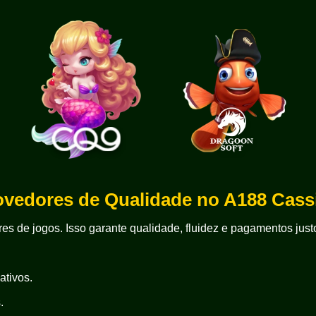
ovedores de Qualidade no A188 Cass
 de jogos. Isso garante qualidade, fluidez e pagamentos just
ativos.
.