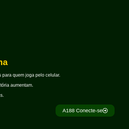
ma
 para quem joga pelo celular.
itória aumentam.
s.
A188 Conecte-se