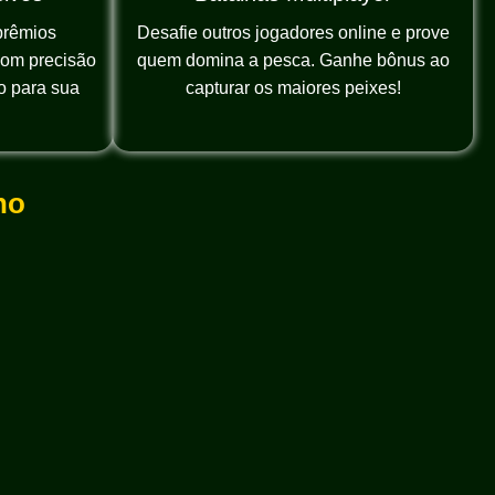
prêmios
Desafie outros jogadores online e prove
 com precisão
quem domina a pesca. Ganhe bônus ao
o para sua
capturar os maiores peixes!
no