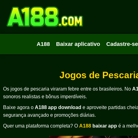
A188
Baixar aplicativo
Cadastre-se
Jogos de Pescaria
Os jogos de pescaria viraram febre entre os brasileiros. No
A1
sonoros realistas e bônus imperdíveis.
Baixe agora o
A188 app download
e aproveite partidas chei
segurança avançado e promoções diárias.
Quer uma plataforma completa? O
A188
baixar app
é a melho