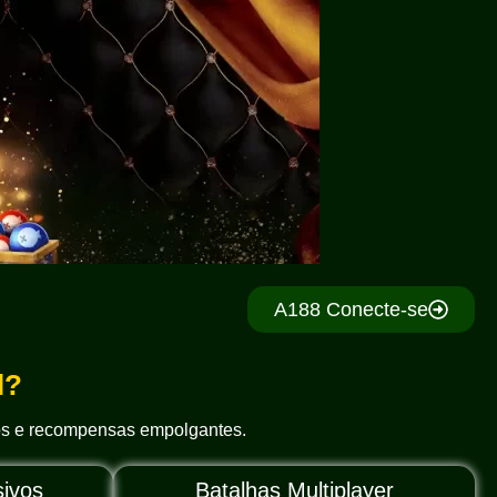
A188 Conecte-se
l?
os e recompensas empolgantes.
sivos
Batalhas Multiplayer