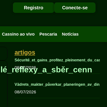
Registro
Conecte-se
Cassino ao vivo
Pescaria
Notícias
artigos
Sécurité_et_gains_profitez_pleinement_du_casino
hlé_reflexy_a_sběr_cenn
08/07/2026
Vädrets_makter_påverkar_planeringen_av_din_ch
08/07/2026