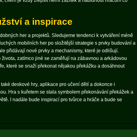
, cílem je vždy zlepšit herní zážitek a nabídnout hráčům co
žství a inspirace
podobných her a projektů. Sledujeme tendenci k vytváření méně
uchých mobilních her po složitější strategie s prvky budování a
ale přidávají nové prvky a mechanismy, které je odlišují.
o života, zatímco jiné se zaměřují na zábavnou a arkádovou
kuře, které se snaží překonat nějakou překážku a dosáhnout
 také deskové hry, aplikace pro učení dětí a dokonce i
kou. Hra s kuřetem se stala symbolem překonávání překážek a
světě. I nadále bude inspirací pro tvůrce a hráče a bude se