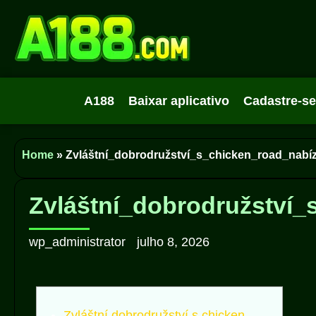
A188
Baixar aplicativo
Cadastre-se
Home
»
Zvláštní_dobrodružství_s_chicken_road_nabíz
Zvláštní_dobrodružství_
wp_administrator
julho 8, 2026
Zvláštní dobrodružství s chicken