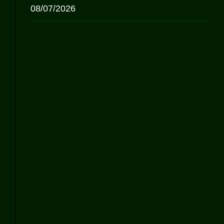
08/07/2026