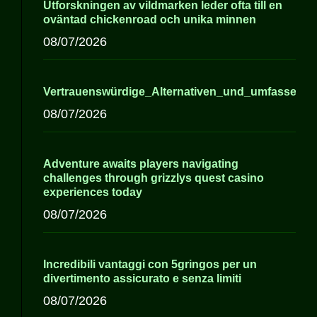
Utforskningen av vildmarken leder ofta till en
oväntad chickenroad och unika minnen
08/07/2026
Vertrauenswürdige_Alternativen_und_umfassende
08/07/2026
Adventure awaits players navigating
challenges through grizzlys quest casino
experiences today
08/07/2026
Incredibili vantaggi con 5gringos per un
divertimento assicurato e senza limiti
08/07/2026