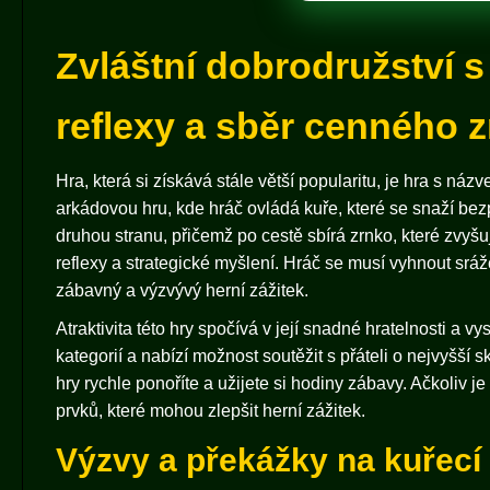
Zvláštní dobrodružství s
reflexy a sběr cenného z
Hra, která si získává stále větší popularitu, je hra s náz
arkádovou hru, kde hráč ovládá kuře, které se snaží bez
druhou stranu, přičemž po cestě sbírá zrnko, které zvyšu
reflexy a strategické myšlení. Hráč se musí vyhnout srážc
zábavný a výzvývý herní zážitek.
Atraktivita této hry spočívá v její snadné hratelnosti a
kategorií a nabízí možnost soutěžit s přáteli o nejvyšší s
hry rychle ponoříte a užijete si hodiny zábavy. Ačkoliv 
prvků, které mohou zlepšit herní zážitek.
Výzvy a překážky na kuřecí