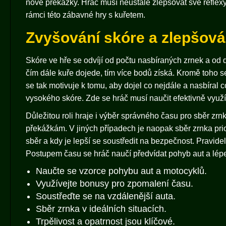
nové překážky. Hráč musí neustále zlepšovat své reflexy a
rámci této zábavné hry s kuřetem.
Zvyšování skóre a zlepšov
Skóre ve hře se odvíjí od počtu nasbíraných zrnek a od 
čím dále kuře dojede, tím více bodů získá. Kromě toho s
se tak motivuje k tomu, aby dojel co nejdále a nasbíral 
vysokého skóre. Zde se hráč musí naučit efektivně využ
Důležitou roli hraje i výběr správného času pro sběr zrn
překážkám. V jiných případech je naopak sběr zrnka prio
sběr a kdy je lepší se soustředit na bezpečnost. Pravide
Postupem času se hráč naučí předvídat pohyb aut a lép
Naučte se vzorce pohybu aut a motocyklů.
Využívejte bonusy pro zpomalení času.
Soustřeďte se na vzdálenější auta.
Sběr zrnka v ideálních situacích.
Trpělivost a opatrnost jsou klíčové.