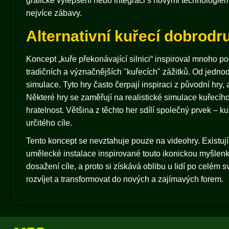
grafické vylepšení nebo integraci s novými technologiemi
nejvíce zábavy.
Alternativní kuřecí dobrodru
Koncept „kuře překonávající silnici“ inspiroval mnoho 
tradičních a význačnějších "kuřecích" zážitků. Od jednod
simulace. Tyto hry často čerpají inspiraci z původní hry, 
Některé hry se zaměřují na realistické simulace kuřecíh
hratelnost. Většina z těchto her sdílí společný prvek – 
určitého cíle.
Tento koncept se nevztahuje pouze na videohry. Existují
umělecké instalace inspirované touto ikonickou myšlen
dosažení cíle, a proto si získává oblibu u lidí po celém 
rozvíjet a transformovat do nových a zajímavých forem.