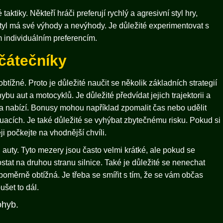
tiky. Někteří hráči preferují rychlý a agresivní styl hry,
styl má své výhody a nevýhody. Je důležité experimentovat s
m individuálním preferencím.
ačátečníky
ížné. Proto je důležité naučit se několik základních strategií
bu aut a motocyklů. Je důležité předvídat jejich trajektorii a
ra nabízí. Bonusy mohou například zpomalit čas nebo udělit
tuacích. Je také důležité se vyhýbat zbytečnému risku. Pokud si
ji počkejte na vhodnější chvíli.
 auty. Tyto mezery jsou často velmi krátké, ale pokud se
tat na druhou stranu silnice. Také je důležité se nenechat
poměrně obtížná. Je třeba se smířit s tím, že se vám občas
ušet to dál.
ohyb.