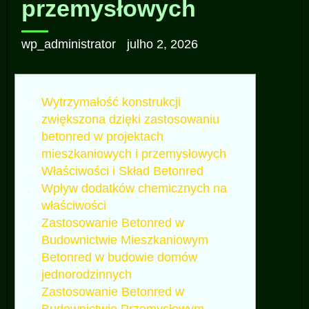
przemysłowych
wp_administrator
julho 2, 2026
Wytrzymałość konstrukcji
zwiększona dzięki zastosowaniu
betonred w projektach
mieszkaniowych i przemysłowych
Właściwości i Skład Betonred
Wpływ dodatków chemicznych na
właściwości
Zastosowanie Betonred w
Budownictwie Mieszkaniowym
Betonred w budowie domów
jednorodzinnych
Zastosowanie Betonred w