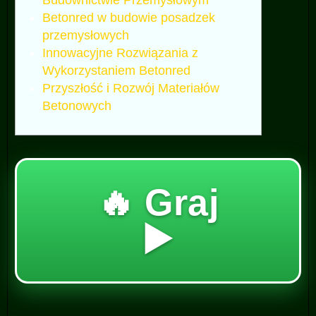
Budownictwie Przemysłowym
Betonred w budowie posadzek
przemysłowych
Innowacyjne Rozwiązania z
Wykorzystaniem Betonred
Przyszłość i Rozwój Materiałów
Betonowych
🔥 Graj
▶️