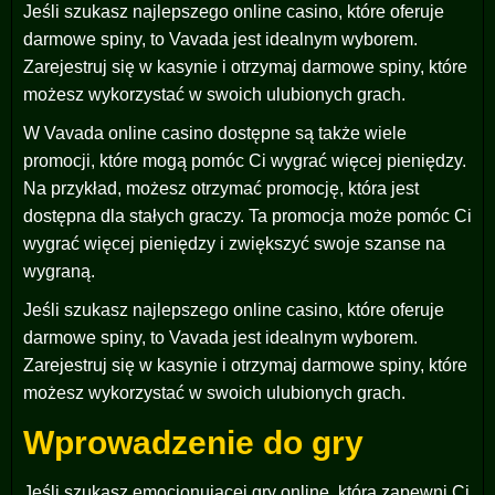
Jeśli szukasz najlepszego online casino, które oferuje
darmowe spiny, to Vavada jest idealnym wyborem.
Zarejestruj się w kasynie i otrzymaj darmowe spiny, które
możesz wykorzystać w swoich ulubionych grach.
W Vavada online casino dostępne są także wiele
promocji, które mogą pomóc Ci wygrać więcej pieniędzy.
Na przykład, możesz otrzymać promocję, która jest
dostępna dla stałych graczy. Ta promocja może pomóc Ci
wygrać więcej pieniędzy i zwiększyć swoje szanse na
wygraną.
Jeśli szukasz najlepszego online casino, które oferuje
darmowe spiny, to Vavada jest idealnym wyborem.
Zarejestruj się w kasynie i otrzymaj darmowe spiny, które
możesz wykorzystać w swoich ulubionych grach.
Wprowadzenie do gry
Jeśli szukasz emocjonującej gry online, która zapewni Ci