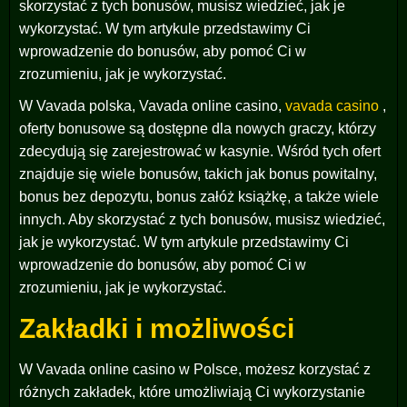
skorzystać z tych bonusów, musisz wiedzieć, jak je
wykorzystać. W tym artykule przedstawimy Ci
wprowadzenie do bonusów, aby pomoć Ci w
zrozumieniu, jak je wykorzystać.
W Vavada polska, Vavada online casino,
vavada casino
,
oferty bonusowe są dostępne dla nowych graczy, którzy
zdecydują się zarejestrować w kasynie. Wśród tych ofert
znajduje się wiele bonusów, takich jak bonus powitalny,
bonus bez depozytu, bonus załóż książkę, a także wiele
innych. Aby skorzystać z tych bonusów, musisz wiedzieć,
jak je wykorzystać. W tym artykule przedstawimy Ci
wprowadzenie do bonusów, aby pomoć Ci w
zrozumieniu, jak je wykorzystać.
Zakładki i możliwości
W Vavada online casino w Polsce, możesz korzystać z
różnych zakładek, które umożliwiają Ci wykorzystanie