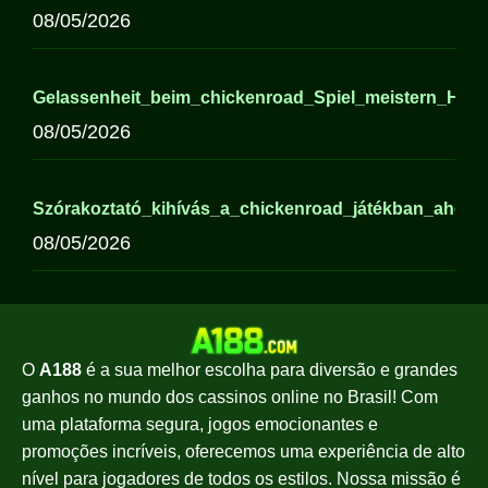
08/05/2026
Gelassenheit_beim_chickenroad_Spiel_meistern_Hi
08/05/2026
Szórakoztató_kihívás_a_chickenroad_játékban_ahol_a
08/05/2026
O
A188
é a sua melhor escolha para diversão e grandes
ganhos no mundo dos cassinos online no Brasil! Com
uma plataforma segura, jogos emocionantes e
promoções incríveis, oferecemos uma experiência de alto
nível para jogadores de todos os estilos. Nossa missão é