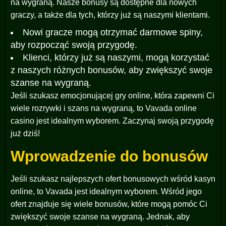
na wygraną. Nasze bonusy są dostępne dla nowych
graczy, a także dla tych, którzy już są naszymi klientami.
Nowi gracze mogą otrzymać darmowe spiny,
aby rozpocząć swoją przygodę.
Klienci, którzy już są naszymi, mogą korzystać
z naszych różnych bonusów, aby zwiększyć swoje
szanse na wygraną.
Jeśli szukasz emocjonującej gry online, która zapewni Ci
wiele rozrywki i szans na wygraną, to Vavada online
casino jest idealnym wyborem. Zaczynaj swoją przygodę
już dziś!
Wprowadzenie do bonusów
Jeśli szukasz najlepszych ofert bonusowych wśród kasyn
online, to Vavada jest idealnym wyborem. Wśród jego
ofert znajduje się wiele bonusów, które mogą pomóc Ci
zwiększyć swoje szanse na wygraną. Jednak, aby