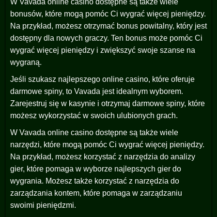
W Vavada online casino dostępne są także wiele
bonusów, które mogą pomóc Ci wygrać więcej pieniędzy.
Na przykład, możesz otrzymać bonus powitalny, który jest
dostępny dla nowych graczy. Ten bonus może pomóc Ci
wygrać więcej pieniędzy i zwiększyć swoje szanse na
wygraną.
Jeśli szukasz najlepszego online casino, które oferuje
darmowe spiny, to Vavada jest idealnym wyborem.
Zarejestruj się w kasynie i otrzymaj darmowe spiny, które
możesz wykorzystać w swoich ulubionych grach.
W Vavada online casino dostępne są także wiele
narzędzi, które mogą pomóc Ci wygrać więcej pieniędzy.
Na przykład, możesz korzystać z narzędzia do analizy
gier, które pomaga w wyborze najlepszych gier do
wygrania. Możesz także korzystać z narzędzia do
zarządzania kontem, które pomaga w zarządzaniu
swoimi pieniędzmi.