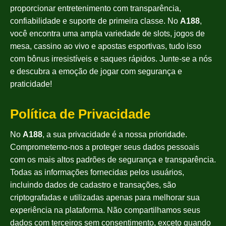
proporcionar entretenimento com transparência,
confiabilidade e suporte de primeira classe. No
A188
,
você encontra uma ampla variedade de slots, jogos de
mesa, cassino ao vivo e apostas esportivas, tudo isso
com bônus irresistíveis e saques rápidos. Junte-se a nós
e descubra a emoção de jogar com segurança e
praticidade!
Política de Privacidade
No
A188
, a sua privacidade é a nossa prioridade.
Comprometemo-nos a proteger seus dados pessoais
com os mais altos padrões de segurança e transparência.
Todas as informações fornecidas pelos usuários,
incluindo dados de cadastro e transações, são
criptografadas e utilizadas apenas para melhorar sua
experiência na plataforma. Não compartilhamos seus
dados com terceiros sem consentimento, exceto quando