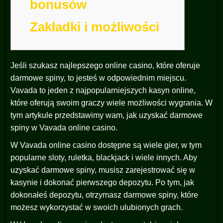
bonusów
Zakładki i możliwości
Jeśli szukasz najlepszego online casino, które oferuje
darmowe spiny, to jesteś w odpowiednim miejscu.
Vavada to jeden z najpopularniejszych kasyn online,
które oferują swoim graczy wiele możliwości wygrania. W
tym artykule przedstawimy wam, jak uzyskać darmowe
spiny w Vavada online casino.
W Vavada online casino dostępne są wiele gier, w tym
popularne sloty, ruletka, blackjack i wiele innych. Aby
uzyskać darmowe spiny, musisz zarejestrować się w
kasynie i dokonać pierwszego depozytu. Po tym, jak
dokonałeś depozytu, otrzymasz darmowe spiny, które
możesz wykorzystać w swoich ulubionych grach.