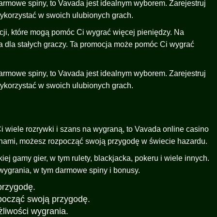
darmowe spiny, to Vavada jest idealnym wyborem. Zarejestruj
wykorzystać w swoich ulubionych grach.
ji, które mogą pomóc Ci wygrać więcej pieniędzy. Na
na dla stałych graczy. Ta promocja może pomóc Ci wygrać
darmowe spiny, to Vavada jest idealnym wyborem. Zarejestruj
wykorzystać w swoich ulubionych grach.
i wiele rozrywki i szans na wygraną, to Vavada online casino
nami, możesz rozpocząć swoją przygodę w świecie hazardu.
 gamy gier, w tym rulety, blackjacka, pokeru i wiele innych.
 wygrania, w tym darmowe spiny i bonusy.
przygodę.
począć swoją przygodę.
żliwości wygrania.