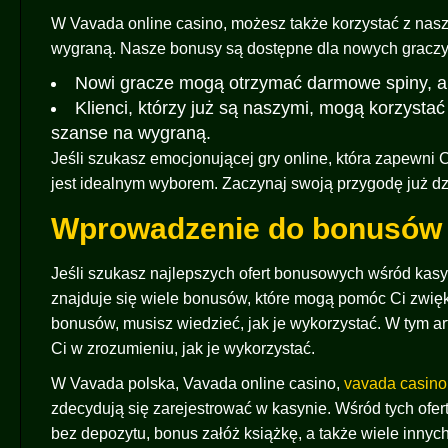
W Vavada online casino, możesz także korzystać z nas
wygraną. Nasze bonusy są dostępne dla nowych graczy, a
Nowi gracze mogą otrzymać darmowe spiny, a
Klienci, którzy już są naszymi, mogą korzyst
szanse na wygraną.
Jeśli szukasz emocjonującej gry online, która zapewni C
jest idealnym wyborem. Zaczynaj swoją przygodę już dz
Wprowadzenie do bonusów
Jeśli szukasz najlepszych ofert bonusowych wśród kasy
znajduje się wiele bonusów, które mogą pomóc Ci zwięk
bonusów, musisz wiedzieć, jak je wykorzystać. W tym 
Ci w zrozumieniu, jak je wykorzystać.
W Vavada polska, Vavada online casino,
vavada casino
zdecydują się zarejestrować w kasynie. Wśród tych ofert
bez depozytu, bonus załóż książkę, a także wiele innych