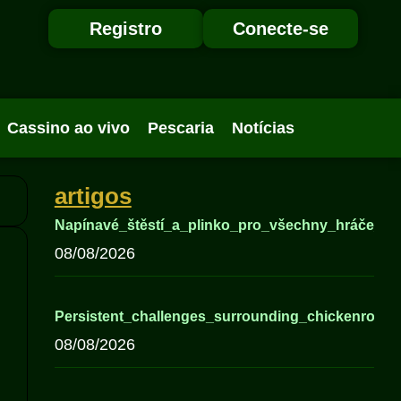
Registro
Conecte-se
Cassino ao vivo
Pescaria
Notícias
artigos
Napínavé_štěstí_a_plinko_pro_všechny_hráče_kte
08/08/2026
Persistent_challenges_surrounding_chickenroad_of
08/08/2026