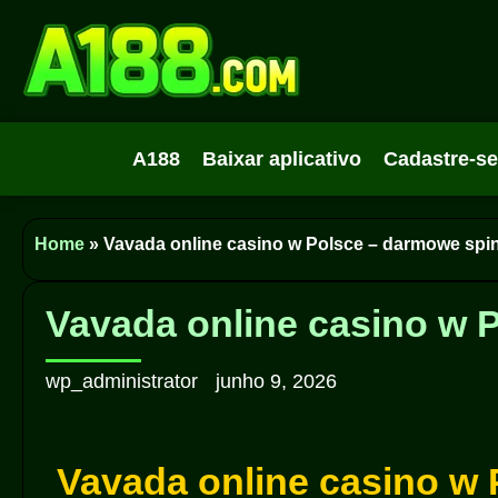
A188
Baixar aplicativo
Cadastre-se
Home
»
Vavada online casino w Polsce – darmowe spi
Vavada online casino w 
wp_administrator
junho 9, 2026
Vavada online casino w