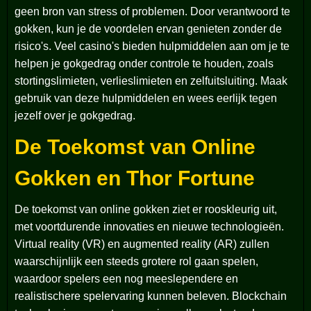
geen bron van stress of problemen. Door verantwoord te
gokken, kun je de voordelen ervan genieten zonder de
risico's. Veel casino's bieden hulpmiddelen aan om je te
helpen je gokgedrag onder controle te houden, zoals
stortingslimieten, verlieslimieten en zelfuitsluiting. Maak
gebruik van deze hulpmiddelen en wees eerlijk tegen
jezelf over je gokgedrag.
De Toekomst van Online
Gokken en Thor Fortune
De toekomst van online gokken ziet er rooskleurig uit,
met voortdurende innovaties en nieuwe technologieën.
Virtual reality (VR) en augmented reality (AR) zullen
waarschijnlijk een steeds grotere rol gaan spelen,
waardoor spelers een nog meeslependere en
realistischere spelervaring kunnen beleven. Blockchain