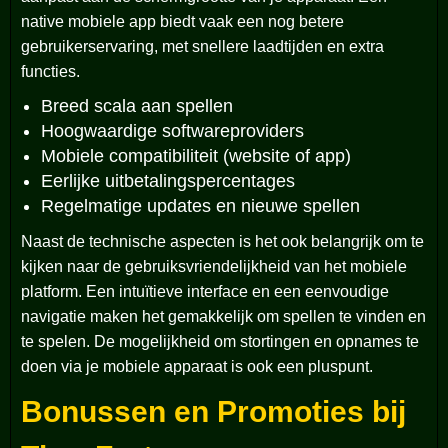
native mobiele app biedt vaak een nog betere
gebruikerservaring, met snellere laadtijden en extra
functies.
Breed scala aan spellen
Hoogwaardige softwareproviders
Mobiele compatibiliteit (website of app)
Eerlijke uitbetalingspercentages
Regelmatige updates en nieuwe spellen
Naast de technische aspecten is het ook belangrijk om te
kijken naar de gebruiksvriendelijkheid van het mobiele
platform. Een intuïtieve interface en een eenvoudige
navigatie maken het gemakkelijk om spellen te vinden en
te spelen. De mogelijkheid om stortingen en opnames te
doen via je mobiele apparaat is ook een pluspunt.
Bonussen en Promoties bij