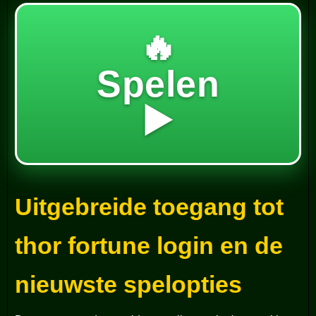
🔥
Spelen
▶️
Uitgebreide toegang tot
thor fortune login en de
nieuwste spelopties