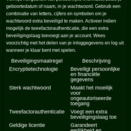
geboortedatum of naam, in je wachtwoord. Gebruik een
combinatie van letters, cijfers en symbolen om je
wachtwoord extra beveiligd te maken. Activeer indien
mogelijk de tweefactorauthenticatie, die een extra
beveiligingslaag toevoegt aan je account. Wees
voorzichtig met het delen van je inloggegevens en log uit
wanneer je klaar bent met spelen.
Beveiligingsmaatregel
Beschrijving
Encryptietechnologie
Beveiligt persoonlijke
en financiële
gegevens
Sterk wachtwoord
Maakt het moeilijk
voor
ongeautoriseerde
toegang
Tweefactorauthenticatie
Voegt een extra
beveiligingslaag toe
Geldige licentie
Garandeert
eerlijkheid en