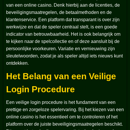
van een online casino. Denk hierbij aan de licenties, de
beveiligingsmaatregelen, de betaalmethoden en de
klantenservice. Een platform dat transparant is over zijn
werkwijze en dat de speler centraal stelt, is een goede
indicator van betrouwbaarheid. Het is ook belangrijk om
te kijken naar de spelcollectie en of deze aansluit bij de
persoonlijke voorkeuren. Variatie en vernieuwing zijn
sleutelwoorden, zodat je als speler altijd iets nieuws kunt
ontdekken.
Het Belang van een Veilige
Login Procedure
Een veilige login procedure is het fundament van een
prettige en zorgeloze spelervaring. Bij het kiezen van een
online casino is het essentieel om te controleren of het
platform over de juiste beveiligingsmaatregelen beschikt.