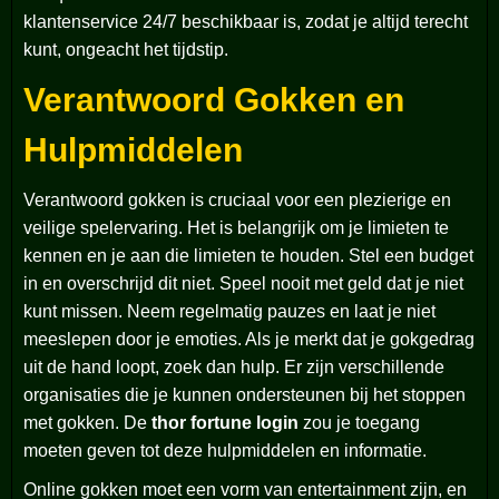
klantenservice 24/7 beschikbaar is, zodat je altijd terecht
kunt, ongeacht het tijdstip.
Verantwoord Gokken en
Hulpmiddelen
Verantwoord gokken is cruciaal voor een plezierige en
veilige spelervaring. Het is belangrijk om je limieten te
kennen en je aan die limieten te houden. Stel een budget
in en overschrijd dit niet. Speel nooit met geld dat je niet
kunt missen. Neem regelmatig pauzes en laat je niet
meeslepen door je emoties. Als je merkt dat je gokgedrag
uit de hand loopt, zoek dan hulp. Er zijn verschillende
organisaties die je kunnen ondersteunen bij het stoppen
met gokken. De
thor fortune login
zou je toegang
moeten geven tot deze hulpmiddelen en informatie.
Online gokken moet een vorm van entertainment zijn, en