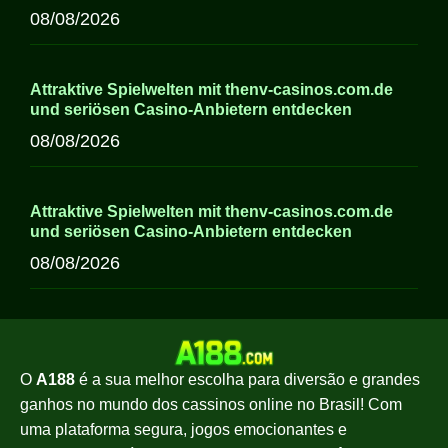
08/08/2026
Attraktive Spielwelten mit thenv-casinos.com.de
und seriösen Casino-Anbietern entdecken
08/08/2026
Attraktive Spielwelten mit thenv-casinos.com.de
und seriösen Casino-Anbietern entdecken
08/08/2026
O
A188
é a sua melhor escolha para diversão e grandes
ganhos no mundo dos cassinos online no Brasil! Com
uma plataforma segura, jogos emocionantes e