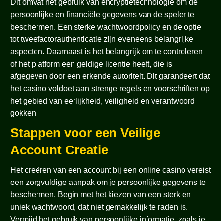
Dit omvat het gebruik van encryptietechnologie om de
persoonlijke en financiële gegevens van de speler te
beschermen. Een sterke wachtwoordpolicy en de optie
tot tweefactorauthenticatie zijn eveneens belangrijke
aspecten. Daarnaast is het belangrijk om te controleren
of het platform een geldige licentie heeft, die is
afgegeven door een erkende autoriteit. Dit garandeert dat
het casino voldoet aan strenge regels en voorschriften op
het gebied van eerlijkheid, veiligheid en verantwoord
gokken.
Stappen voor een Veilige
Account Creatie
Het creëren van een account bij een online casino vereist
een zorgvuldige aanpak om je persoonlijke gegevens te
beschermen. Begin met het kiezen van een sterk en
uniek wachtwoord, dat niet gemakkelijk te raden is.
Vermijd het gebruik van persoonlijke informatie, zoals je