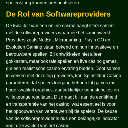
spelervaring kunnen personaliseren.
De Rol van Softwareproviders
De kwaliteit van een online casino hangt sterk samen
met de softwareproviders waarmee het samenwerkt.
Providers zoals NetEnt, Microgaming, Play'n GO en
Evolution Gaming staan bekend om hun innovatieve en
betrouwbare spellen. Zij ontwikkelen niet alleen
gokkasten, maar ook tafelspellen en live casino games,
die een realistische casino-ervaring bieden. Door samen
te werken met deze top providers, kan Spinstellar Casino
garanderen dat spelers toegang hebben tot games met
hoge kwaliteit graphics, aantrekkelijke bonusfuncties en
willekeurige resultaten. Dit draagt bij aan de eerlijkheid
en transparantie van het casino, wat essentieel is voor
het opbouwen van vertrouwen bij de spelers. De keuze
van de softwareprovider is dus een belangrijke indicator
voor de kwaliteit van het casino.