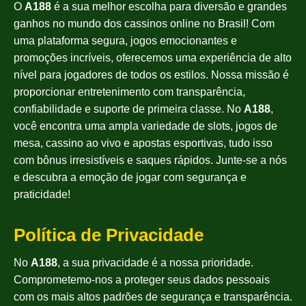
O
A188
é a sua melhor escolha para diversão e grandes
ganhos no mundo dos cassinos online no Brasil! Com
uma plataforma segura, jogos emocionantes e
promoções incríveis, oferecemos uma experiência de alto
nível para jogadores de todos os estilos. Nossa missão é
proporcionar entretenimento com transparência,
confiabilidade e suporte de primeira classe. No
A188
,
você encontra uma ampla variedade de slots, jogos de
mesa, cassino ao vivo e apostas esportivas, tudo isso
com bônus irresistíveis e saques rápidos. Junte-se a nós
e descubra a emoção de jogar com segurança e
praticidade!
Política de Privacidade
No
A188
, a sua privacidade é a nossa prioridade.
Comprometemo-nos a proteger seus dados pessoais
com os mais altos padrões de segurança e transparência.