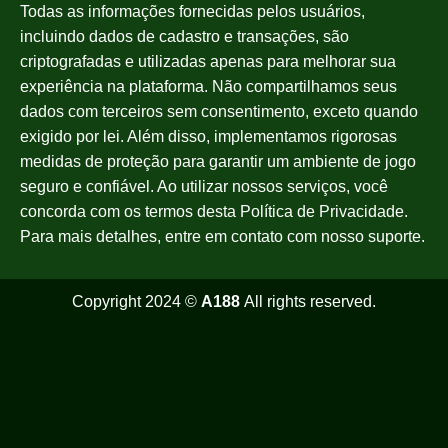
Todas as informações fornecidas pelos usuários,
incluindo dados de cadastro e transações, são
criptografadas e utilizadas apenas para melhorar sua
experiência na plataforma. Não compartilhamos seus
dados com terceiros sem consentimento, exceto quando
exigido por lei. Além disso, implementamos rigorosas
medidas de proteção para garantir um ambiente de jogo
seguro e confiável. Ao utilizar nossos serviços, você
concorda com os termos desta Política de Privacidade.
Para mais detalhes, entre em contato com nosso suporte.
Copyright 2024 ©
A188
All rights reserved.