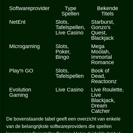
Softwareprovider
Type
Bekende
Spellen
Titels
NetEnt
Slots,
Starburst,
Tafelspellen,
Gonzo's
Live Casino
Quest,
Blackjack
Microgaming
Slots,
Mega
Poker,
Moolah,
Bingo
Immortal
Romance
Play'n GO
Slots,
Book of
Tafelspellen
Dead,
Reactoonz
Evolution
Live Casino
Live Roulette,
Gaming
Live
Blackjack,
Dream
Catcher
De bovenstaande tabel geeft een overzicht van enkele
van de belangrijkste softwareproviders die spellen