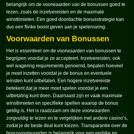
belangrijk om de voorwaarden van de bonussen goed te
lezen, zoals de inzetvereisten en de maximale
winstlimieten. Een goed doordachte bonusstrategie kan
dus een flinke boost geven aan je spelervaring.
Voorwaarden van Bonussen
Het is essentieel om de voorwaarden van bonussen te
begrijpen voordat je ze accepteert. Inzetvereisten, ook
wel wagering requirements genoemd, bepalen hoeveel
je moet inzetten voordat je de bonus en eventuele
winsten kunt uitbetalen. Een hogere inzetvereiste
betekent dat je meer moet spelen voordat je een
uitbetaling kunt doen. Daarnaast zijn er vaak maximale
winstlimieten en specifieke spellen waarop de bonus
geldig is. Het is raadzaam om deze voorwaarden
zorgvuldig te lezen en te vergelijken met andere casino’s,
zodat je de beste deal kunt kiezen. Transparantie over de
bonusvoorwaarden is belangrijk voor een eerlijke en