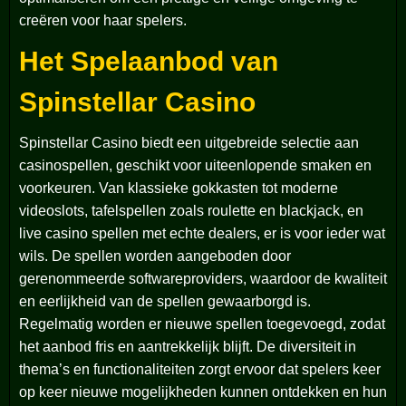
creëren voor haar spelers.
Het Spelaanbod van
Spinstellar Casino
Spinstellar Casino biedt een uitgebreide selectie aan
casinospellen, geschikt voor uiteenlopende smaken en
voorkeuren. Van klassieke gokkasten tot moderne
videoslots, tafelspellen zoals roulette en blackjack, en
live casino spellen met echte dealers, er is voor ieder wat
wils. De spellen worden aangeboden door
gerenommeerde softwareproviders, waardoor de kwaliteit
en eerlijkheid van de spellen gewaarborgd is.
Regelmatig worden er nieuwe spellen toegevoegd, zodat
het aanbod fris en aantrekkelijk blijft. De diversiteit in
thema’s en functionaliteiten zorgt ervoor dat spelers keer
op keer nieuwe mogelijkheden kunnen ontdekken en hun