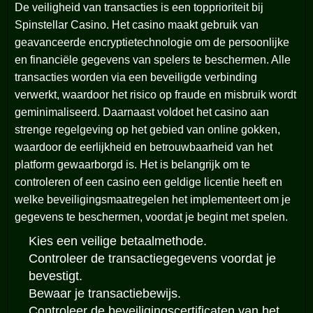
De veiligheid van transacties is een topprioriteit bij
Spinstellar Casino. Het casino maakt gebruik van
geavanceerde encryptietechnologie om de persoonlijke
en financiële gegevens van spelers te beschermen. Alle
transacties worden via een beveiligde verbinding
verwerkt, waardoor het risico op fraude en misbruik wordt
geminimaliseerd. Daarnaast voldoet het casino aan
strenge regelgeving op het gebied van online gokken,
waardoor de eerlijkheid en betrouwbaarheid van het
platform gewaarborgd is. Het is belangrijk om te
controleren of een casino een geldige licentie heeft en
welke beveiligingsmaatregelen het implementeert om je
gegevens te beschermen, voordat je begint met spelen.
Kies een veilige betaalmethode.
Controleer de transactiegegevens voordat je
bevestigt.
Bewaar je transactiebewijs.
Controleer de beveiligingscertificaten van het