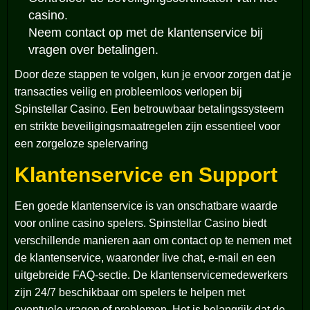
casino.
Neem contact op met de klantenservice bij
vragen over betalingen.
Door deze stappen te volgen, kun je ervoor zorgen dat je
transacties veilig en probleemloos verlopen bij
Spinstellar Casino. Een betrouwbaar betalingssysteem
en strikte beveiligingsmaatregelen zijn essentieel voor
een zorgeloze spelervaring
Klantenservice en Support
Een goede klantenservice is van onschatbare waarde
voor online casino spelers. Spinstellar Casino biedt
verschillende manieren aan om contact op te nemen met
de klantenservice, waaronder live chat, e-mail en een
uitgebreide FAQ-sectie. De klantenservicemedewerkers
zijn 24/7 beschikbaar om spelers te helpen met
eventuele vragen of problemen. Het is belangrijk dat de