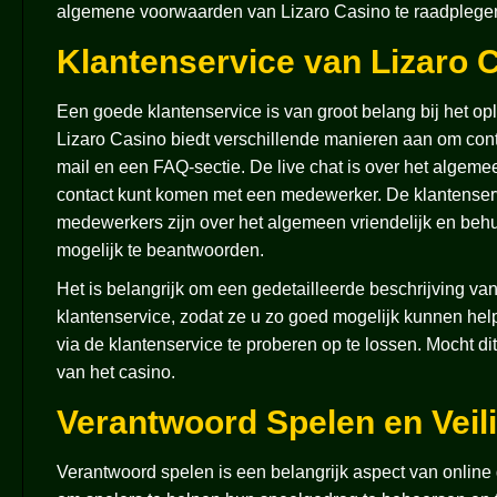
algemene voorwaarden van Lizaro Casino te raadplegen
Klantenservice van Lizaro 
Een goede klantenservice is van groot belang bij het o
Lizaro Casino biedt verschillende manieren aan om cont
mail en een FAQ-sectie. De live chat is over het algemee
contact kunt komen met een medewerker. De klantenservi
medewerkers zijn over het algemeen vriendelijk en behu
mogelijk te beantwoorden.
Het is belangrijk om een gedetailleerde beschrijving 
klantenservice, zodat ze u zo goed mogelijk kunnen helpe
via de klantenservice te proberen op te lossen. Mocht di
van het casino.
Verantwoord Spelen en Veil
Verantwoord spelen is een belangrijk aspect van online 