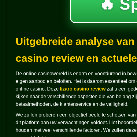
🔥 S
Uitgebreide analyse van
casino review en actuel
De online casinowereld is enorm en voortdurend in bewe
eigen aanbod en beloften. Het is daarom essentieel om
online casino. Deze
lizaro casino review
zal u een gede
kijken naar de verschillende aspecten die van belang zi
betaalmethoden, de klantenservice en de veiligheid.
We zullen proberen een objectief beeld te schetsen van w
dit platform aan uw verwachtingen voldoet. Het beoorde
houden met veel verschillende factoren. We zullen deze