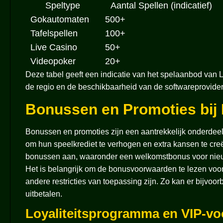
Speltype
Aantal Spellen (indicatief)
Gokautomaten
500+
Tafelspellen
100+
Live Casino
50+
Videopoker
20+
Deze tabel geeft een indicatie van het spelaanbod van L
de regio en de beschikbaarheid van de softwareprovider
Bonussen en Promoties bij 
Bonussen en promoties zijn een aantrekkelijk onderdeel
om hun speelkrediet te verhogen en extra kansen te cre
bonussen aan, waaronder een welkomstbonus voor nieuw
Het is belangrijk om de bonusvoorwaarden te lezen voor
andere restricties van toepassing zijn. Zo kan er bijvoo
uitbetalen.
Loyaliteitsprogramma en VIP-vo