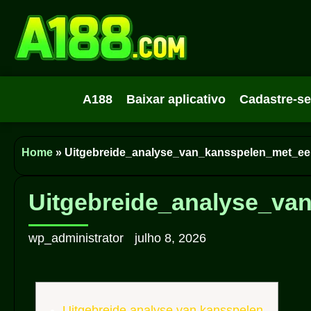
A188
Baixar aplicativo
Cadastre-se
Home
»
Uitgebreide_analyse_van_kansspelen_met_ee
Uitgebreide_analyse_va
wp_administrator
julho 8, 2026
Uitgebreide analyse van kansspelen