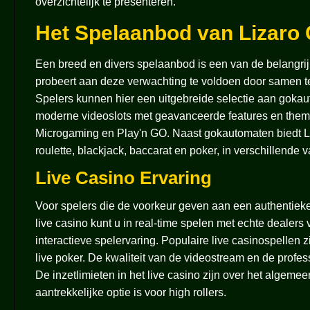
overzichtelijk te presenteren.
Het Spelaanbod van Lizaro
Een breed en divers spelaanbod is een van de belangrijks
probeert aan deze verwachting te voldoen door samen t
Spelers kunnen hier een uitgebreide selectie aan gokaut
moderne videoslots met geavanceerde features en thema'
Microgaming en Play'n GO. Naast gokautomaten biedt Li
roulette, blackjack, baccarat en poker, in verschillende v
Live Casino Ervaring
Voor spelers die de voorkeur geven aan een authentieker
live casino kunt u in real-time spelen met echte dealer
interactieve spelervaring. Populaire live casinospellen zi
live poker. De kwaliteit van de videostream en de profes
De inzetlimieten in het live casino zijn over het algemee
aantrekkelijke optie is voor high rollers.