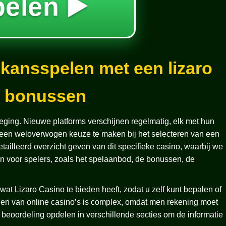
pelen ▶️
 kansspelen met een lizaro
e bonussen
ging. Nieuwe platforms verschijnen regelmatig, elk met hun
 een weloverwogen keuze te maken bij het selecteren van een
tailleerd overzicht geven van dit specifieke casino, waarbij we
jn voor spelers, zoals het spelaanbod, de bonussen, de
at Lizaro Casino te bieden heeft, zodat u zelf kunt bepalen of
len van online casino’s is complex, omdat men rekening moet
 beoordeling opdelen in verschillende secties om de informatie