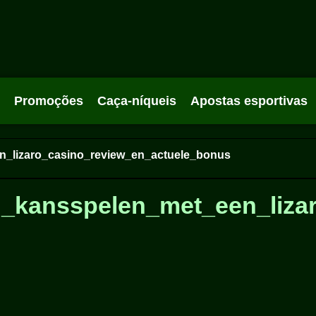
Promoções
Caça-níqueis
Apostas esportivas
n_lizaro_casino_review_en_actuele_bonus
n_kansspelen_met_een_liza