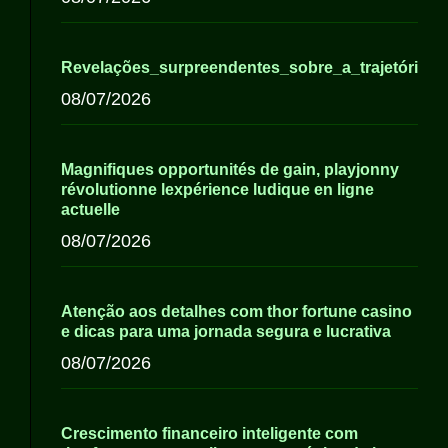
Revelações_surpreendentes_sobre_a_trajetória_
08/07/2026
Magnifiques opportunités de gain, playjonny
révolutionne lexpérience ludique en ligne
actuelle
08/07/2026
Atenção aos detalhes com thor fortune casino
e dicas para uma jornada segura e lucrativa
08/07/2026
Crescimento financeiro inteligente com