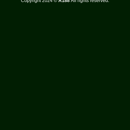
Copyright 2024 ©
A188
All rights reserved.