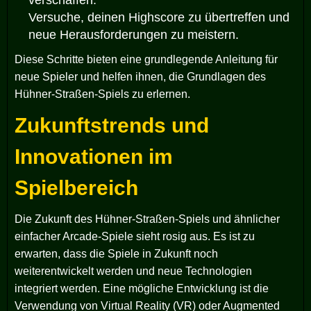
verschaffen.
Versuche, deinen Highscore zu übertreffen und
neue Herausforderungen zu meistern.
Diese Schritte bieten eine grundlegende Anleitung für
neue Spieler und helfen ihnen, die Grundlagen des
Hühner-Straßen-Spiels zu erlernen.
Zukunftstrends und
Innovationen im
Spielbereich
Die Zukunft des Hühner-Straßen-Spiels und ähnlicher
einfacher Arcade-Spiele sieht rosig aus. Es ist zu
erwarten, dass die Spiele in Zukunft noch
weiterentwickelt werden und neue Technologien
integriert werden. Eine mögliche Entwicklung ist die
Verwendung von Virtual Reality (VR) oder Augmented