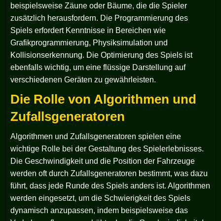
beispielsweise Zäune oder Bäume, die die Spieler
zusätzlich herausfordern. Die Programmierung des
Spiels erfordert Kenntnisse in Bereichen wie
Grafikprogrammierung, Physiksimulation und
Kollisionserkennung. Die Optimierung des Spiels ist
ebenfalls wichtig, um eine flüssige Darstellung auf
verschiedenen Geräten zu gewährleisten.
Die Rolle von Algorithmen und
Zufallsgeneratoren
Algorithmen und Zufallsgeneratoren spielen eine
wichtige Rolle bei der Gestaltung des Spielerlebnisses.
Die Geschwindigkeit und die Position der Fahrzeuge
werden oft durch Zufallsgeneratoren bestimmt, was dazu
führt, dass jede Runde des Spiels anders ist. Algorithmen
werden eingesetzt, um die Schwierigkeit des Spiels
dynamisch anzupassen, indem beispielsweise das