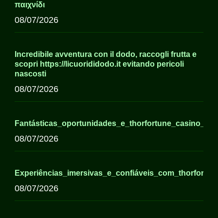
παιχνίδι
08/07/2026
Incredibile avventura con il dodo, raccogli frutta e
scopri https://licuorididodo.it evitando pericoli
nascosti
08/07/2026
Fantásticas_oportunidades_e_thorfortune_casino_pa
08/07/2026
Experiências_imersivas_e_confiáveis_com_thorfortu
08/07/2026