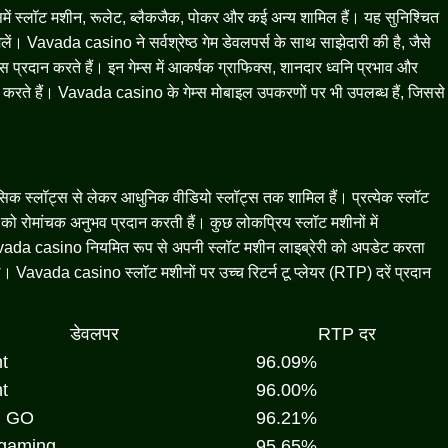
में स्लॉट मशीन, रूलेट, ब्लैकजैक, पोकर और कई अन्य शामिल हैं। यह सुनिश्चित
लें। Vavada casino ने सर्वश्रेष्ठ गेम डेवलपर्स के साथ साझेदारी की है, जैसे
्रदान करते हैं। इन गेम्स में आकर्षक ग्राफिक्स, शानदार ध्वनि प्रभाव और
रदान करते हैं। Vavada casino के गेम्स मोबाइल उपकरणों पर भी उपलब्ध हैं, जिससे
सिक स्लॉट्स से लेकर आधुनिक वीडियो स्लॉट्स तक शामिल हैं। प्रत्येक स्लॉट
ं को रोमांचक अनुभव प्रदान करती हैं। कुछ लोकप्रिय स्लॉट मशीनों में
da casino नियमित रूप से अपनी स्लॉट मशीन लाइब्रेरी को अपडेट करता
ें। Vavada casino स्लॉट मशीनों पर उच्च रिटर्न टू प्लेयर (RTP) दरें प्रदान
डेवलपर
RTP दर
t
96.09%
t
96.00%
n GO
96.21%
gaming
95.65%