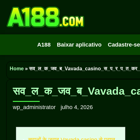
A188
Baixar aplicativo
Cadastre-se
Home
»
सव_ल_क_जव_ब_Vavada_casino_स_प_र_प_त_कर
सव_ल_क_जव_ब_Vavada_ca
wp_administrator
julho 4, 2026
सवालों के जवाब Vavada casino से प्राप्त