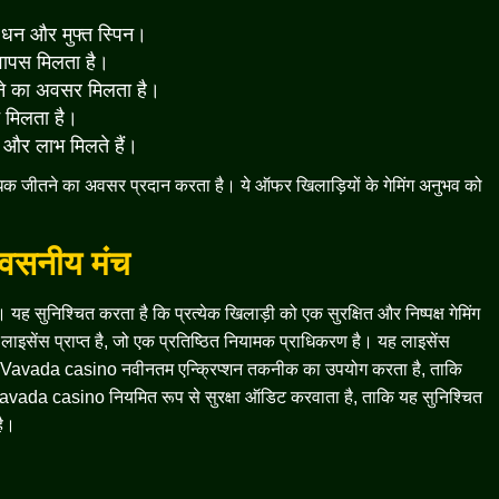
 धन और मुफ्त स्पिन।
वापस मिलता है।
 करने का अवसर मिलता है।
 मिलता है।
र और लाभ मिलते हैं।
क जीतने का अवसर प्रदान करता है। ये ऑफर खिलाड़ियों के गेमिंग अनुभव को
्वसनीय मंच
ह सुनिश्चित करता है कि प्रत्येक खिलाड़ी को एक सुरक्षित और निष्पक्ष गेमिंग
 लाइसेंस प्राप्त है, जो एक प्रतिष्ठित नियामक प्राधिकरण है। यह लाइसेंस
। Vavada casino नवीनतम एन्क्रिप्शन तकनीक का उपयोग करता है, ताकि
 Vavada casino नियमित रूप से सुरक्षा ऑडिट करवाता है, ताकि यह सुनिश्चित
है।