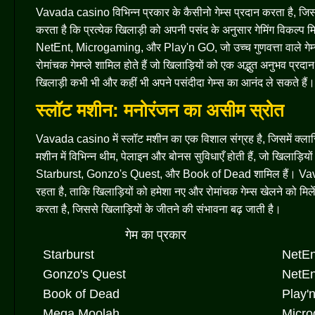
Vavada casino विभिन्न प्रकार के कैसीनो गेम्स प्रदान करता है, जिस
करता है कि प्रत्येक खिलाड़ी को अपनी पसंद के अनुसार गेमिंग विकल्प मि
NetEnt, Microgaming, और Play'n GO, जो उच्च गुणवत्ता वाले गेम्स प
रोमांचक गेमप्ले शामिल होते हैं जो खिलाड़ियों को एक अद्भुत अनुभव प्
खिलाड़ी कभी भी और कहीं भी अपने पसंदीदा गेम्स का आनंद ले सकते हैं।
स्लॉट मशीन: मनोरंजन का असीम स्रोत
Vavada casino में स्लॉट मशीन का एक विशाल संग्रह है, जिसमें क्ला
मशीन में विभिन्न थीम, पेलाइन और बोनस सुविधाएँ होती हैं, जो खिलाड़ियो
Starburst, Gonzo's Quest, और Book of Dead शामिल हैं। Vava
रहता है, ताकि खिलाड़ियों को हमेशा नए और रोमांचक गेम्स खेलने को मिल
करता है, जिससे खिलाड़ियों के जीतने की संभावना बढ़ जाती है।
गेम का प्रकार
Starburst
NetEn
Gonzo's Quest
NetEn
Book of Dead
Play'
Mega Moolah
Micro