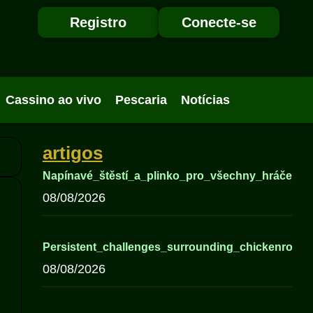
Registro
Conecte-se
Cassino ao vivo
Pescaria
Notícias
artigos
Napínavé_štěstí_a_plinko_pro_všechny_hráče_kte
08/08/2026
Persistent_challenges_surrounding_chickenroad_of
08/08/2026