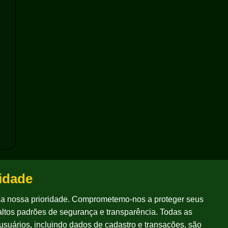
cidade
é a nossa prioridade. Comprometemo-nos a proteger seus
ltos padrões de segurança e transparência. Todas as
usuários, incluindo dados de cadastro e transações, são