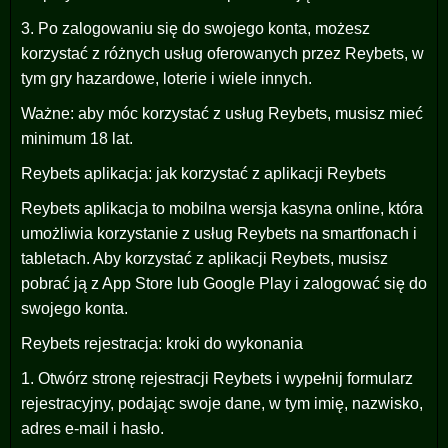
3. Po zalogowaniu się do swojego konta, możesz
korzystać z różnych usług oferowanych przez Reybets, w
tym gry hazardowe, loterie i wiele innych.
Ważne: aby móc korzystać z usług Reybets, musisz mieć
minimum 18 lat.
Reybets aplikacja: jak korzystać z aplikacji Reybets
Reybets aplikacja to mobilna wersja kasyna online, która
umożliwia korzystanie z usług Reybets na smartfonach i
tabletach. Aby korzystać z aplikacji Reybets, musisz
pobrać ją z App Store lub Google Play i zalogować się do
swojego konta.
Reybets rejestracja: kroki do wykonania
1. Otwórz stronę rejestracji Reybets i wypełnij formularz
rejestracyjny, podając swoje dane, w tym imię, nazwisko,
adres e-mail i hasło.