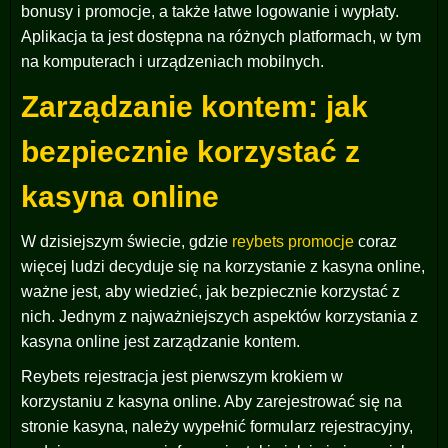
bonusy i promocje, a także łatwe logowanie i wypłaty.
Aplikacja ta jest dostępna na różnych platformach, w tym
na komputerach i urządzeniach mobilnych.
Zarządzanie kontem: jak
bezpiecznie korzystać z
kasyna online
W dzisiejszym świecie, gdzie
reybets promocje
coraz
więcej ludzi decyduje się na korzystanie z kasyna online,
ważne jest, aby wiedzieć, jak bezpiecznie korzystać z
nich. Jednym z najważniejszych aspektów korzystania z
kasyna online jest zarządzanie kontem.
Reybets rejestracja jest pierwszym krokiem w
korzystaniu z kasyna online. Aby zarejestrować się na
stronie kasyna, należy wypełnić formularz rejestracyjny,