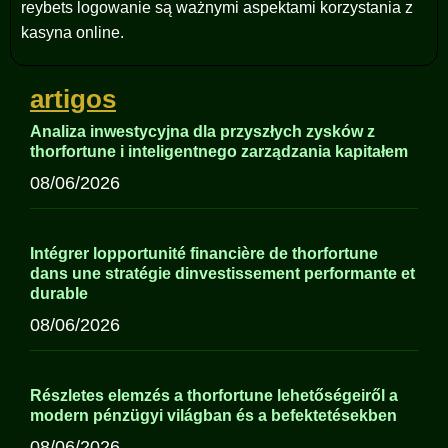
reybets logowanie są ważnymi aspektami korzystania z
kasyna online.
artigos
Analiza inwestycyjna dla przyszłych zysków z
thorfortune i inteligentnego zarządzania kapitałem
08/06/2026
Intégrer lopportunité financière de thorfortune
dans une stratégie dinvestissement performante et
durable
08/06/2026
Részletes elemzés a thorfortune lehetőségeiről a
modern pénzügyi világban és a befektetésekben
08/06/2026