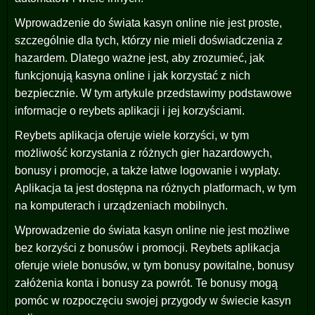
Wprowadzenie do świata kasyn online nie jest proste,
szczególnie dla tych, którzy nie mieli doświadczenia z
hazardem. Dlatego ważne jest, aby zrozumieć, jak
funkcjonują kasyna online i jak korzystać z nich
bezpiecznie. W tym artykule przedstawimy podstawowe
informacje o reybets aplikacji i jej korzyściami.
Reybets aplikacja oferuje wiele korzyści, w tym
możliwość korzystania z różnych gier hazardowych,
bonusy i promocje, a także łatwe logowanie i wypłaty.
Aplikacja ta jest dostępna na różnych platformach, w tym
na komputerach i urządzeniach mobilnych.
Wprowadzenie do świata kasyn online nie jest możliwe
bez korzyści z bonusów i promocji. Reybets aplikacja
oferuje wiele bonusów, w tym bonusy powitalne, bonusy
załóżenia konta i bonusy za powrót. Te bonusy mogą
pomóc w rozpoczęciu swojej przygody w świecie kasyn