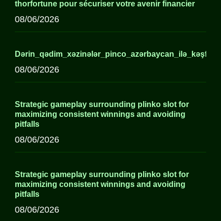
thorfortune pour sécuriser votre avenir financier
08/06/2026
Dərin_qədim_xəzinələr_pinco_azərbaycan_ilə_kəşf_edi
08/06/2026
Strategic gameplay surrounding plinko slot for
maximizing consistent winnings and avoiding
pitfalls
08/06/2026
Strategic gameplay surrounding plinko slot for
maximizing consistent winnings and avoiding
pitfalls
08/06/2026