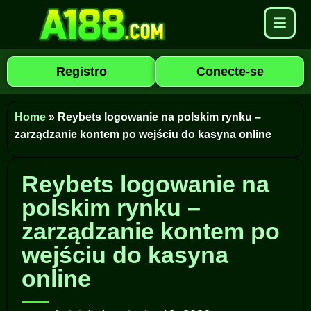
Registro
Conecte-se
Home
»
Reybets logowanie na polskim rynku –
zarządzanie kontem po wejściu do kasyna online
Reybets logowanie na
polskim rynku –
zarządzanie kontem po
wejściu do kasyna
online