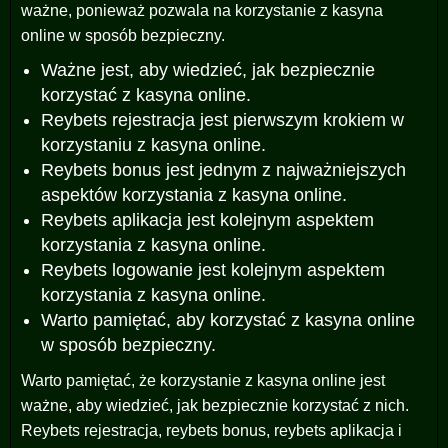
ważne, ponieważ pozwala na korzystanie z kasyna
online w sposób bezpieczny.
Ważne jest, aby wiedzieć, jak bezpiecznie
korzystać z kasyna online.
Reybets rejestracja jest pierwszym krokiem w
korzystaniu z kasyna online.
Reybets bonus jest jednym z najważniejszych
aspektów korzystania z kasyna online.
Reybets aplikacja jest kolejnym aspektem
korzystania z kasyna online.
Reybets logowanie jest kolejnym aspektem
korzystania z kasyna online.
Warto pamiętać, aby korzystać z kasyna online
w sposób bezpieczny.
Warto pamiętać, że korzystanie z kasyna online jest
ważne, aby wiedzieć, jak bezpiecznie korzystać z nich.
Reybets rejestracja, reybets bonus, reybets aplikacja i