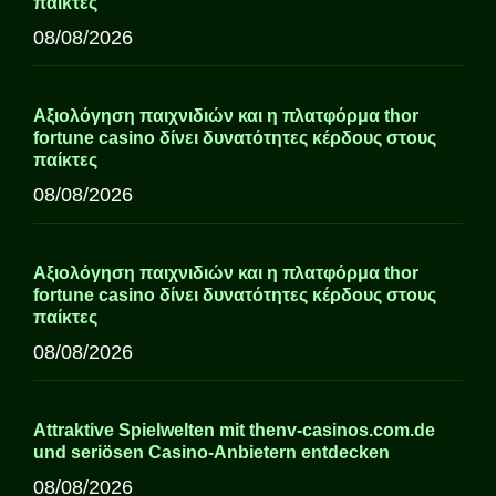
παίκτες
08/08/2026
Αξιολόγηση παιχνιδιών και η πλατφόρμα thor
fortune casino δίνει δυνατότητες κέρδους στους
παίκτες
08/08/2026
Αξιολόγηση παιχνιδιών και η πλατφόρμα thor
fortune casino δίνει δυνατότητες κέρδους στους
παίκτες
08/08/2026
Attraktive Spielwelten mit thenv-casinos.com.de
und seriösen Casino-Anbietern entdecken
08/08/2026