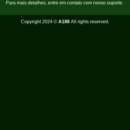
Para mais detalhes, entre em contato com nosso suporte.
Copyright 2024 ©
A188
All rights reserved.