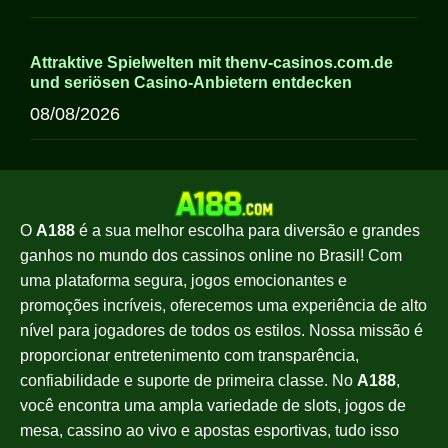
Attraktive Spielwelten mit thenv-casinos.com.de
und seriösen Casino-Anbietern entdecken
08/08/2026
O
A188
é a sua melhor escolha para diversão e grandes
ganhos no mundo dos cassinos online no Brasil! Com
uma plataforma segura, jogos emocionantes e
promoções incríveis, oferecemos uma experiência de alto
nível para jogadores de todos os estilos. Nossa missão é
proporcionar entretenimento com transparência,
confiabilidade e suporte de primeira classe. No
A188
,
você encontra uma ampla variedade de slots, jogos de
mesa, cassino ao vivo e apostas esportivas, tudo isso