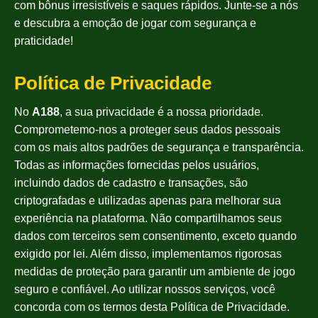
com bônus irresistíveis e saques rápidos. Junte-se a nós
e descubra a emoção de jogar com segurança e
praticidade!
Política de Privacidade
No
A188
, a sua privacidade é a nossa prioridade.
Comprometemo-nos a proteger seus dados pessoais
com os mais altos padrões de segurança e transparência.
Todas as informações fornecidas pelos usuários,
incluindo dados de cadastro e transações, são
criptografadas e utilizadas apenas para melhorar sua
experiência na plataforma. Não compartilhamos seus
dados com terceiros sem consentimento, exceto quando
exigido por lei. Além disso, implementamos rigorosas
medidas de proteção para garantir um ambiente de jogo
seguro e confiável. Ao utilizar nossos serviços, você
concorda com os termos desta Política de Privacidade.