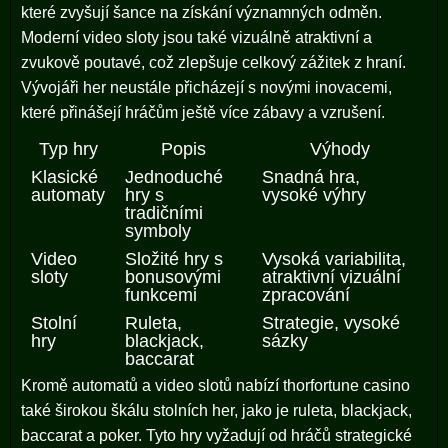
které zvyšují šance na získání významných odměn.
Moderní video sloty jsou také vizuálně atraktivní a
zvukově poutavé, což zlepšuje celkový zážitek z hraní.
Vývojáři her neustále přicházejí s novými inovacemi,
které přinášejí hráčům ještě více zábavy a vzrušení.
Typ hry
Popis
Výhody
Klasické
Jednoduché
Snadná hra,
automaty
hry s
vysoké výhry
tradičními
symboly
Video
Složité hry s
Vysoká variabilita,
sloty
bonusovými
atraktivní vizuální
funkcemi
zpracování
Stolní
Ruleta,
Strategie, vysoké
hry
blackjack,
sázky
baccarat
Kromě automatů a video slotů nabízí thorfortune casino
také širokou škálu stolních her, jako je ruleta, blackjack,
baccarat a poker. Tyto hry vyžadují od hráčů strategické