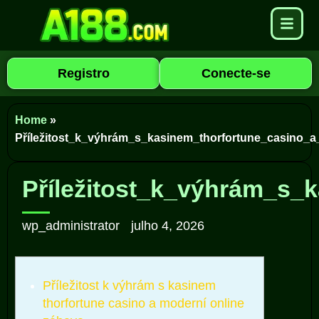
Registro
Conecte-se
Home
»
Příležitost_k_výhrám_s_kasinem_thorfortune_casino_
Příležitost_k_výhrám_s_
wp_administrator
julho 4, 2026
Příležitost k výhrám s kasinem
thorfortune casino a moderní online