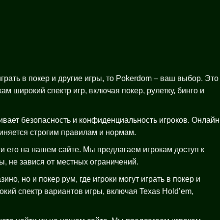
грать в покер и другие игры, то Pokerdom – ваш выбор. Это
ам широкий спектр игр, включая покер, рулетку, бинго и
ивает безопасность и конфиденциальность игроков. Онлайн
чиняется строгим правилам и нормам.
и его на нашем сайте. Мы предлагаем игрокам доступ к
ры, не завися от местных ограничений.
ино, но и покер рум, где игроки могут играть в покер и
окий спектр вариантов игры, включая Texas Hold’em,