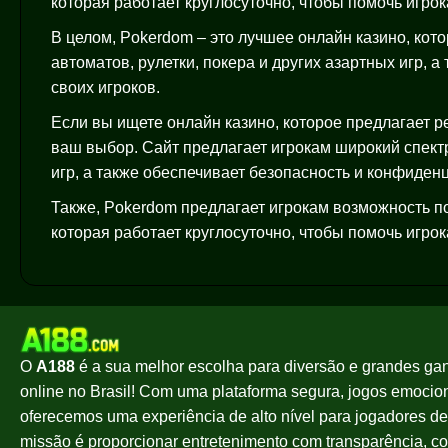
которая работает круглосуточно, чтобы помочь игрок
В целом, Pokerdom – это лучшее онлайн казино, кот
автоматов, рулетки, покера и других азартных игр, 
своих игроков.
Если вы ищете онлайн казино, которое предлагает р
ваш выбор. Сайт предлагает игрокам широкий спектр
игр, а также обеспечивает безопасность и конфиден
Также, Pokerdom предлагает игрокам возможность п
которая работает круглосуточно, чтобы помочь игрок
O
A188
é a sua melhor escolha para diversão e grandes g
online no Brasil! Com uma plataforma segura, jogos emocion
oferecemos uma experiência de alto nível para jogadores de
missão é proporcionar entretenimento com transparência, co