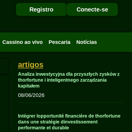
Registro
Conecte-se
Cassino ao vivo
Pescaria
Notícias
artigos
Analiza inwestycyjna dla przyszłych zysków z
thorfortune i inteligentnego zarządzania
kapitałem
08/06/2026
Intégrer lopportunité financière de thorfortune
dans une stratégie dinvestissement
performante et durable