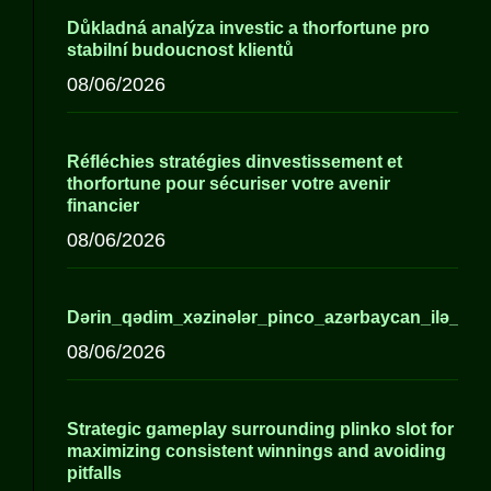
Důkladná analýza investic a thorfortune pro
stabilní budoucnost klientů
08/06/2026
Réfléchies stratégies dinvestissement et
thorfortune pour sécuriser votre avenir
financier
08/06/2026
Dərin_qədim_xəzinələr_pinco_azərbaycan_ilə_kəşf_
08/06/2026
Strategic gameplay surrounding plinko slot for
maximizing consistent winnings and avoiding
pitfalls