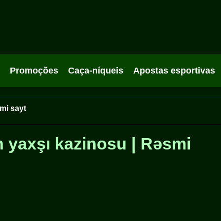
Promoções
Caça-níqueis
Apostas esportivas
mi sayt
 yaxşı kazinosu | Rəsmi