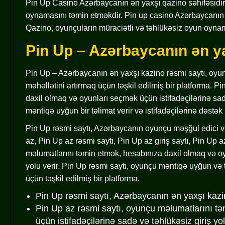
Pin Up Casino Azərbaycanın ən yaxşı qazino səhifəsidir
oynamasını təmin etməkdir. Pin up casino Azərbaycanın rə
Qazino, oyunçuların müraciətli və təhlükəsiz oyun oyn
Pin Up – Azərbaycanın ən y
Pin Up – Azərbaycanın ən yaxşı kazino rəsmi saytı, oy
məhəllətini artırmaq üçün təşkil edilmiş bir platforma. 
daxil olmaq və oyunları seçmək üçün istifadəçilərinə sadə
məntiqə uyğun bir təlimat verir və istifadəçilərinə dəstək 
Pin Up rəsmi saytı, Azərbaycanın oyunçu məşğul edici və 
az, Pin Up az rəsmi saytı, Pin Up az giriş saytı, Pin Up a
məlumatlarını təmin etmək, hesabınıza daxil olmaq və oyu
yolu verir. Pin Up rəsmi saytı, oyunçu məntiqə uyğun və
üçün təşkil edilmiş bir platforma.
Pin Up rəsmi saytı, Azərbaycanın ən yaxşı kazin
Pin Up az rəsmi saytı, oyunçu məlumatlarını t
üçün istifadəçilərinə sadə və təhlükəsiz giriş yol