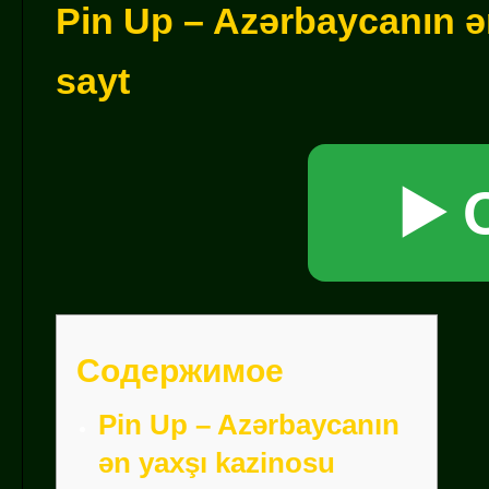
Pin Up – Azərbaycanın ə
sayt
▶️
Содержимое
Pin Up – Azərbaycanın
ən yaxşı kazinosu