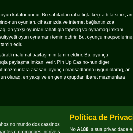
oyun kataloquudur. Bu səhifədən rahatlıqla keçirə bilərsiniz, ən
sino-nun oyunları, cihazınızda və internet bağlantınızda
aq, ən yaxşı oyunları rahatlıqla tapmaq və oynamaq imkanı
suliyyətli oyun oynamanı təmin etdirir. Bu, oyunçu məqsədlərinə
təmin edir.
sürətli məlumat paylaşımını təmin etdirir. Bu, oyunçu
lıqla paylaşma imkanı verir. Pin Up Casino-nun digər
arət məzmunlara əsasən, oyunçu məqsədlərinə uyğun olaraq, ən
ğun olaraq, ən yaxşı və ən geniş qrupdan ibarət məzmunlara
Política de Priva
anhos no mundo dos cassinos
No
A188
, a sua privacidade 
antes e promoções incríveis,