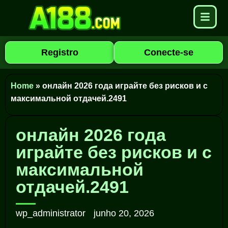
Registro
Conecte-se
Home
»
онлайн 2026 года играйте без рисков и с
максимальной отдачей.2491
онлайн 2026 года
играйте без рисков и с
максимальной
отдачей.2491
wp_administrator
junho 20, 2026