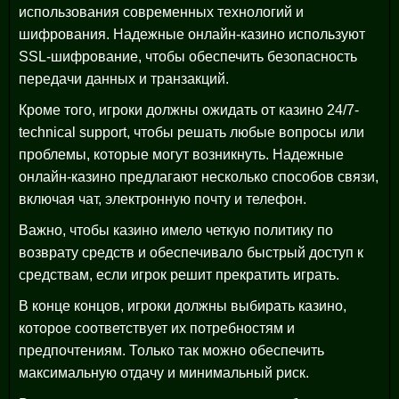
использования современных технологий и
шифрования. Надежные онлайн-казино используют
SSL-шифрование, чтобы обеспечить безопасность
передачи данных и транзакций.
Кроме того, игроки должны ожидать от казино 24/7-
technical support, чтобы решать любые вопросы или
проблемы, которые могут возникнуть. Надежные
онлайн-казино предлагают несколько способов связи,
включая чат, электронную почту и телефон.
Важно, чтобы казино имело четкую политику по
возврату средств и обеспечивало быстрый доступ к
средствам, если игрок решит прекратить играть.
В конце концов, игроки должны выбирать казино,
которое соответствует их потребностям и
предпочтениям. Только так можно обеспечить
максимальную отдачу и минимальный риск.