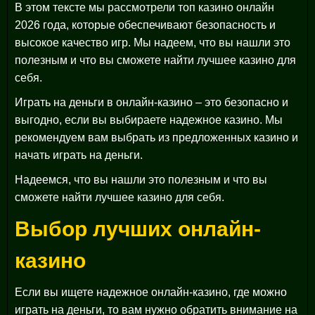
В этом тексте мы рассмотрели топ казино онлайн
2026 года, которые обеспечивают безопасность и
высокое качество игр. Мы надеем, что вы нашли это
полезным и что вы сможете найти лучшее казино для
себя.
Играть на деньги в онлайн-казино – это безопасно и
выгодно, если вы выбираете надежное казино. Мы
рекомендуем вам выбрать из предложенных казино и
начать играть на деньги.
Надеемся, что вы нашли это полезным и что вы
сможете найти лучшее казино для себя.
Выбор лучших онлайн-
казино
Если вы ищете надежное онлайн-казино, где можно
играть на деньги, то вам нужно обратить внимание на