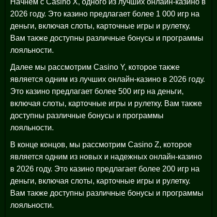
Начнем с Casino X, одного из лучших онлайн-казино в
2026 году. Это казино предлагает более 1 000 игр на
деньги, включая слоты, карточные игры и рулетку.
Вам также доступны различные бонусы и программы
лояльности.
Далее мы рассмотрим Casino Y, которое также
является одним из лучших онлайн-казино в 2026 году.
Это казино предлагает более 500 игр на деньги,
включая слоты, карточные игры и рулетку. Вам также
доступны различные бонусы и программы
лояльности.
В конце концов, мы рассмотрим Casino Z, которое
является одним из новых и надежных онлайн-казино
в 2026 году. Это казино предлагает более 200 игр на
деньги, включая слоты, карточные игры и рулетку.
Вам также доступны различные бонусы и программы
лояльности.