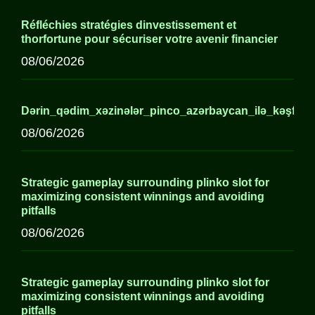
Réfléchies stratégies dinvestissement et
thorfortune pour sécuriser votre avenir financier
08/06/2026
Dərin_qədim_xəzinələr_pinco_azərbaycan_ilə_kəşf_edi
08/06/2026
Strategic gameplay surrounding plinko slot for
maximizing consistent winnings and avoiding
pitfalls
08/06/2026
Strategic gameplay surrounding plinko slot for
maximizing consistent winnings and avoiding
pitfalls