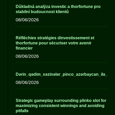
Důkladná analýza investic a thorfortune pro
stabilní budoucnost klientů
08/06/2026
Réfléchies stratégies dinvestissement et
thorfortune pour sécuriser votre avenir
financier
08/06/2026
Dərin_qədim_xəzinələr_pinco_azərbaycan_ilə_kəşf_
08/06/2026
Strategic gameplay surrounding plinko slot for
maximizing consistent winnings and avoiding
pitfalls