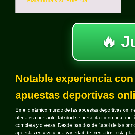
Plataforma y su Potencial
🔥 J
Notable experiencia con 
apuestas deportivas onl
En el dinámico mundo de las apuestas deportivas online
oferta es constante.
latribet
se presenta como una opció
completa y diversa. Desde partidos de fútbol de las pri
apuestas en vivo y una variedad de mercados, esta plat