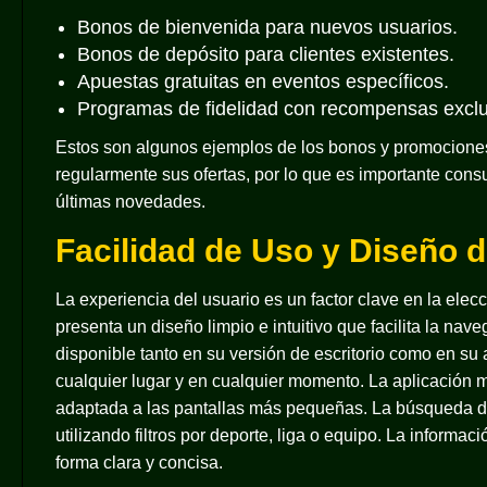
Bonos de bienvenida para nuevos usuarios.
Bonos de depósito para clientes existentes.
Apuestas gratuitas en eventos específicos.
Programas de fidelidad con recompensas exclu
Estos son algunos ejemplos de los bonos y promociones 
regularmente sus ofertas, por lo que es importante consu
últimas novedades.
Facilidad de Uso y Diseño d
La experiencia del usuario es un factor clave en la elec
presenta un diseño limpio e intuitivo que facilita la na
disponible tanto en su versión de escritorio como en su 
cualquier lugar y en cualquier momento. La aplicación mó
adaptada a las pantallas más pequeñas. La búsqueda de 
utilizando filtros por deporte, liga o equipo. La inform
forma clara y concisa.