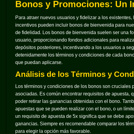
Bonos y Promociones: Un In
Para atraer nuevos usuarios y fidelizar a los existentes
incentivos pueden incluir bonos de bienvenida para nue
de fidelidad. Los bonos de bienvenida suelen ser una fo
usuario, proporcionando fondos adicionales para realiza
depósitos posteriores, incentivando a los usuarios a se
detenidamente los términos y condiciones de cada bono 
que puedan aplicarse.
Análisis de los Términos y Con
Los términos y condiciones de los bonos son cruciales 
asociadas. Es común encontrar requisitos de apuesta, q
poder retirar las ganancias obtenidas con el bono. Tambi
apuestas que se pueden realizar con el bono, o un lími
un requisito de apuesta de 5x significa que se debe apos
ganancias. Siempre es recomendable comparar los térmi
para elegir la opción más favorable.