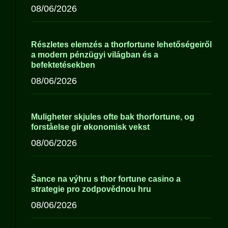
08/06/2026
Részletes elemzés a thorfortune lehetőségeiről
a modern pénzügyi világban és a
befektetésekben
08/06/2026
Muligheter skjules ofte bak thorfortune, og
forståelse gir økonomisk vekst
08/06/2026
Šance na výhru s thor fortune casino a
strategie pro zodpovědnou hru
08/06/2026