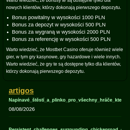
Warto wiedzieć, że bonusy te są dostępne tylko dla
nowych klientów, którzy dokonają pierwszego depozytu.
Bonus powitalny w wysokości 1000 PLN
Bonus za depozyt w wysokości 500 PLN
Bonus za wygraną w wysokości 2000 PLN
Bonus za referencję w wysokości 500 PLN
Warto wiedzieć, że Mostbet Casino oferuje również wiele
gier, w tym gry kasynowe, gry hazardowe i wiele innych.
Warto wiedzieć, że gry te są dostępne tylko dla klientów,
którzy dokonają pierwszego depozytu.
artigos
Napínavé_štěstí_a_plinko_pro_všechny_hráče_kteří_h
08/08/2026
Persistent_challenges_surrounding_chickenroad_offer