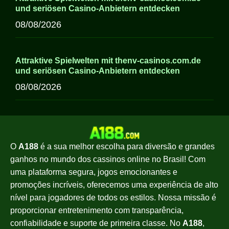
und seriösen Casino-Anbietern entdecken
08/08/2026
Attraktive Spielwelten mit thenv-casinos.com.de
und seriösen Casino-Anbietern entdecken
08/08/2026
O
A188
é a sua melhor escolha para diversão e grandes
ganhos no mundo dos cassinos online no Brasil! Com
uma plataforma segura, jogos emocionantes e
promoções incríveis, oferecemos uma experiência de alto
nível para jogadores de todos os estilos. Nossa missão é
proporcionar entretenimento com transparência,
confiabilidade e suporte de primeira classe. No
A188
,