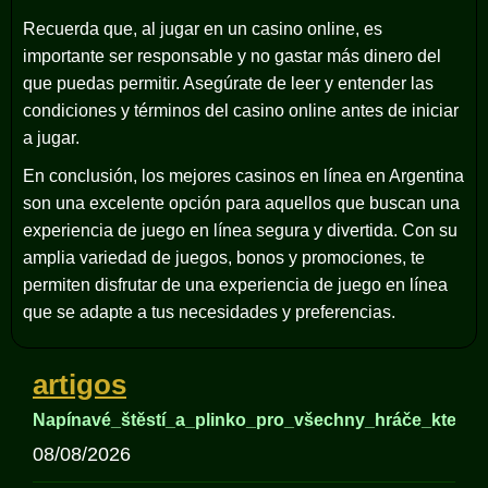
Recuerda que, al jugar en un casino online, es
importante ser responsable y no gastar más dinero del
que puedas permitir. Asegúrate de leer y entender las
condiciones y términos del casino online antes de iniciar
a jugar.
En conclusión, los mejores casinos en línea en Argentina
son una excelente opción para aquellos que buscan una
experiencia de juego en línea segura y divertida. Con su
amplia variedad de juegos, bonos y promociones, te
permiten disfrutar de una experiencia de juego en línea
que se adapte a tus necesidades y preferencias.
artigos
Napínavé_štěstí_a_plinko_pro_všechny_hráče_kteří_h
08/08/2026