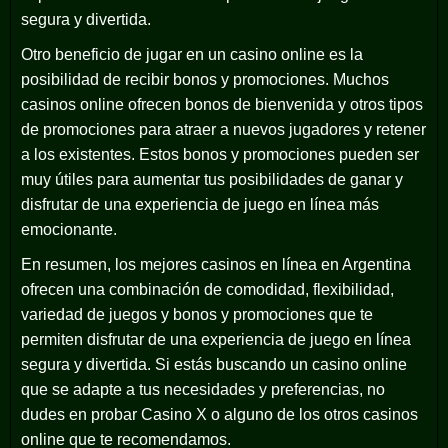
segura y divertida.
Otro beneficio de jugar en un casino online es la
posibilidad de recibir bonos y promociones. Muchos
casinos online ofrecen bonos de bienvenida y otros tipos
de promociones para atraer a nuevos jugadores y retener
a los existentes. Estos bonos y promociones pueden ser
muy útiles para aumentar tus posibilidades de ganar y
disfrutar de una experiencia de juego en línea más
emocionante.
En resumen, los mejores casinos en línea en Argentina
ofrecen una combinación de comodidad, flexibilidad,
variedad de juegos y bonos y promociones que te
permiten disfrutar de una experiencia de juego en línea
segura y divertida. Si estás buscando un casino online
que se adapte a tus necesidades y preferencias, no
dudes en probar Casino X o alguno de los otros casinos
online que te recomendamos.