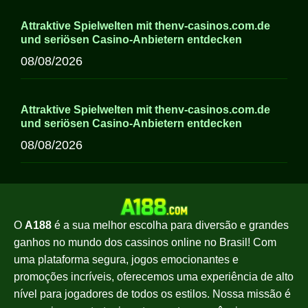
Attraktive Spielwelten mit thenv-casinos.com.de
und seriösen Casino-Anbietern entdecken
08/08/2026
Attraktive Spielwelten mit thenv-casinos.com.de
und seriösen Casino-Anbietern entdecken
08/08/2026
O
A188
é a sua melhor escolha para diversão e grandes
ganhos no mundo dos cassinos online no Brasil! Com
uma plataforma segura, jogos emocionantes e
promoções incríveis, oferecemos uma experiência de alto
nível para jogadores de todos os estilos. Nossa missão é