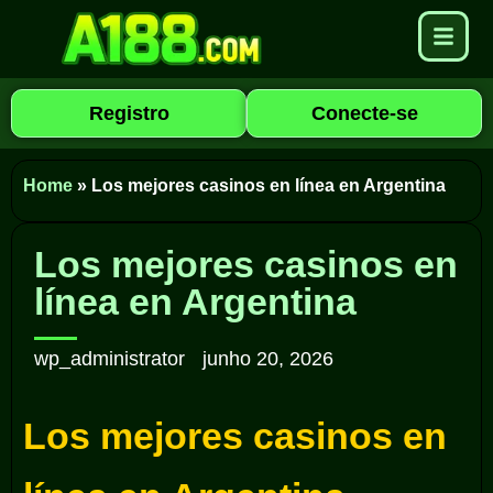
Registro
Conecte-se
Home
»
Los mejores casinos en línea en Argentina
Los mejores casinos en
línea en Argentina
wp_administrator
junho 20, 2026
Los mejores casinos en