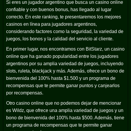
Si eres un jugador argentino que busca un casino online
confiable y con buenos bonus, has llegado al lugar
correcto. En este ranking, te presentaremos los mejores
casinos en línea para jugadores argentinos,
considerando factores como la seguridad, la variedad de
juegos, los bonos y la calidad del servicio al cliente.
En primer lugar, nos encontramos con BitStarz, un casino
online que ha ganado popularidad entre los jugadores
argentinos por su amplia variedad de juegos, incluyendo
slots, ruleta, blackjack y más. Además, ofrece un bono de
bienvenida del 100% hasta $1.500 y un programa de
recompensas que te permite ganar puntos y canjearlos
por recompensas.
Otro casino online que no podemos dejar de mencionar
es Wildz, que ofrece una amplia variedad de juegos y un
bono de bienvenida del 100% hasta $500. Además, tiene
un programa de recompensas que te permite ganar