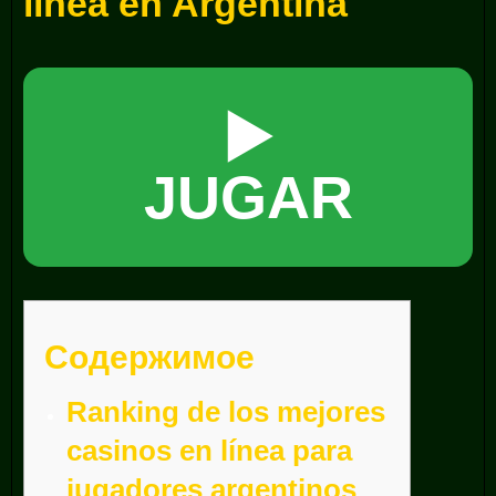
línea en Argentina
▶️
JUGAR
Содержимое
Ranking de los mejores
casinos en línea para
jugadores argentinos