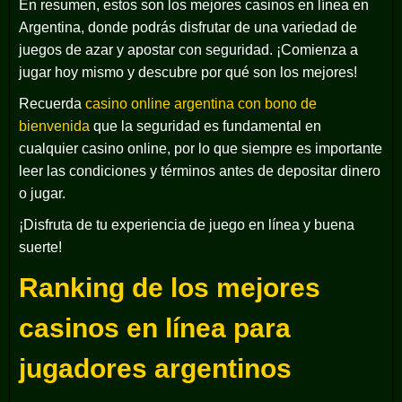
En resumen, estos son los mejores casinos en línea en
Argentina, donde podrás disfrutar de una variedad de
juegos de azar y apostar con seguridad. ¡Comienza a
jugar hoy mismo y descubre por qué son los mejores!
Recuerda
casino online argentina con bono de
bienvenida
que la seguridad es fundamental en
cualquier casino online, por lo que siempre es importante
leer las condiciones y términos antes de depositar dinero
o jugar.
¡Disfruta de tu experiencia de juego en línea y buena
suerte!
Ranking de los mejores
casinos en línea para
jugadores argentinos