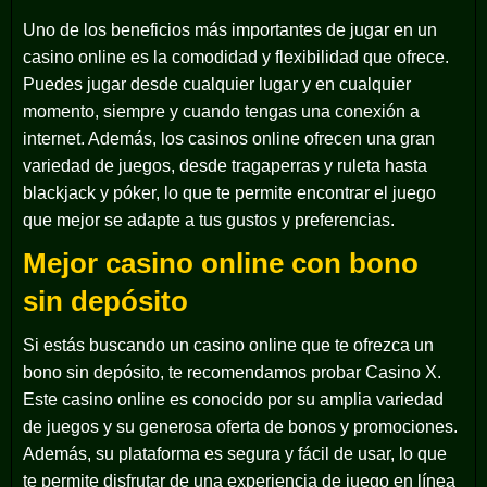
Uno de los beneficios más importantes de jugar en un
casino online es la comodidad y flexibilidad que ofrece.
Puedes jugar desde cualquier lugar y en cualquier
momento, siempre y cuando tengas una conexión a
internet. Además, los casinos online ofrecen una gran
variedad de juegos, desde tragaperras y ruleta hasta
blackjack y póker, lo que te permite encontrar el juego
que mejor se adapte a tus gustos y preferencias.
Mejor casino online con bono
sin depósito
Si estás buscando un casino online que te ofrezca un
bono sin depósito, te recomendamos probar Casino X.
Este casino online es conocido por su amplia variedad
de juegos y su generosa oferta de bonos y promociones.
Además, su plataforma es segura y fácil de usar, lo que
te permite disfrutar de una experiencia de juego en línea