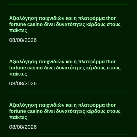
Αξιολόγηση παιχνιδιών και η πλατφόρμα thor
fortune casino δίνει δυνατότητες κέρδους στους
παίκτες
08/08/2026
Αξιολόγηση παιχνιδιών και η πλατφόρμα thor
fortune casino δίνει δυνατότητες κέρδους στους
παίκτες
08/08/2026
Αξιολόγηση παιχνιδιών και η πλατφόρμα thor
fortune casino δίνει δυνατότητες κέρδους στους
παίκτες
08/08/2026