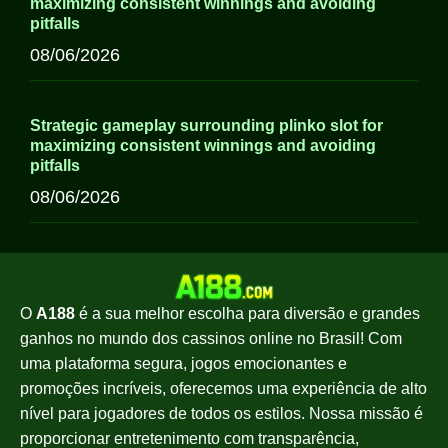
maximizing consistent winnings and avoiding
pitfalls
08/06/2026
Strategic gameplay surrounding plinko slot for
maximizing consistent winnings and avoiding
pitfalls
08/06/2026
O
A188
é a sua melhor escolha para diversão e grandes
ganhos no mundo dos cassinos online no Brasil! Com
uma plataforma segura, jogos emocionantes e
promoções incríveis, oferecemos uma experiência de alto
nível para jogadores de todos os estilos. Nossa missão é
proporcionar entretenimento com transparência,