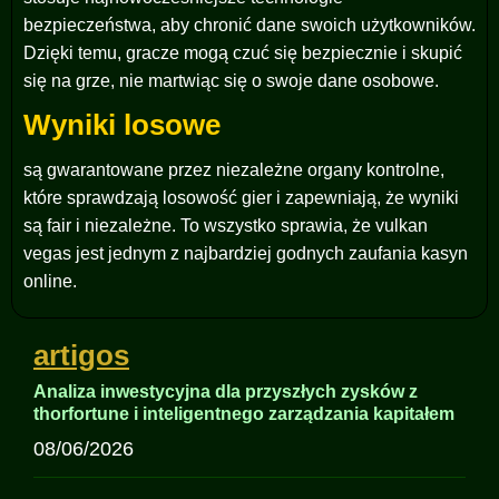
bezpieczeństwa, aby chronić dane swoich użytkowników.
Dzięki temu, gracze mogą czuć się bezpiecznie i skupić
się na grze, nie martwiąc się o swoje dane osobowe.
Wyniki losowe
są gwarantowane przez niezależne organy kontrolne,
które sprawdzają losowość gier i zapewniają, że wyniki
są fair i niezależne. To wszystko sprawia, że vulkan
vegas jest jednym z najbardziej godnych zaufania kasyn
online.
artigos
Analiza inwestycyjna dla przyszłych zysków z
thorfortune i inteligentnego zarządzania kapitałem
08/06/2026