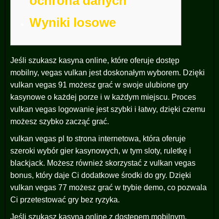
ochrona danych
Wyniki losowe
Jeśli szukasz kasyna online, które oferuje dostęp
mobilny, vegas vulkan jest doskonałym wyborem. Dzięki
vulkan vegas 91 możesz grać w swoje ulubione gry
kasynowe o każdej porze i w każdym miejscu. Proces
vulkan vegas logowanie jest szybki i łatwy, dzięki czemu
możesz szybko zacząć grać.
vulkan vegas pl to strona internetowa, która oferuje
szeroki wybór gier kasynowych, w tym sloty, ruletkę i
blackjack. Możesz również skorzystać z vulkan vegas
bonus, który daje Ci dodatkowe środki do gry. Dzięki
vulkan vegas 77 możesz grać w trybie demo, co pozwala
Ci przetestować gry bez ryzyka.
Jeśli szukasz kasyna online z dostępem mobilnym,