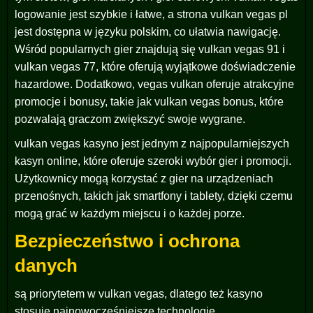
logowanie jest szybkie i łatwe, a strona vulkan vegas pl
jest dostępna w języku polskim, co ułatwia nawigację.
Wśród popularnych gier znajdują się vulkan vegas 91 i
vulkan vegas 77, które oferują wyjątkowe doświadczenie
hazardowe. Dodatkowo, vegas vulkan oferuje atrakcyjne
promocje i bonusy, takie jak vulkan vegas bonus, które
pozwalają graczom zwiększyć swoje wygrane.
vulkan vegas kasyno jest jednym z najpopularniejszych
kasyn online, które oferuje szeroki wybór gier i promocji.
Użytkownicy mogą korzystać z gier na urządzeniach
przenośnych, takich jak smartfony i tablety, dzięki czemu
mogą grać w każdym miejscu i o każdej porze.
Bezpieczeństwo i ochrona
danych
są priorytetem w vulkan vegas, dlatego też kasyno
stosuje najnowocześniejsze technologie