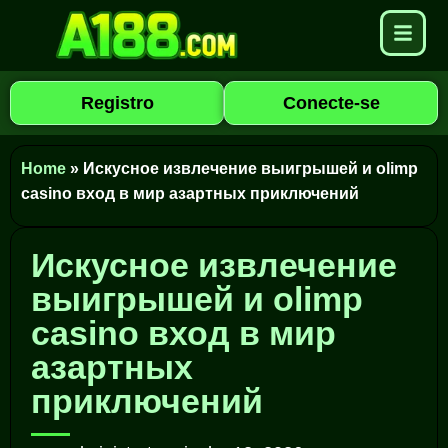
Registro
Conecte-se
Home
»
Искусное извлечение выигрышей и olimp
casino вход в мир азартных приключений
Искусное извлечение
выигрышей и olimp
casino вход в мир
азартных
приключений