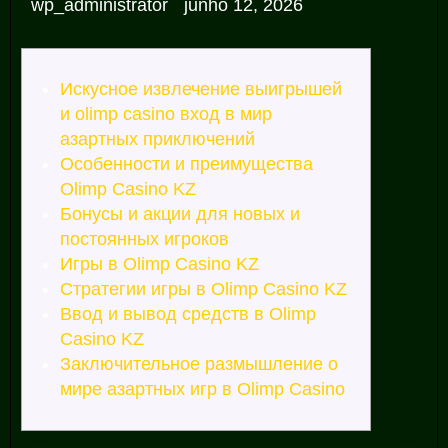
wp_administrator
junho 12, 2026
Искусное извлечение выигрышей
и olimp casino вход в мир
азартных приключений
Особенности и преимущества
Olimp Casino KZ
Бонусы и акции для новых и
постоянных игроков
Игры в Olimp Casino KZ
Стратегии игры в Olimp Casino KZ
Ввод и вывод средств в Olimp
Casino KZ
Заключительное размышление о
мире азартных игр в Olimp Casino