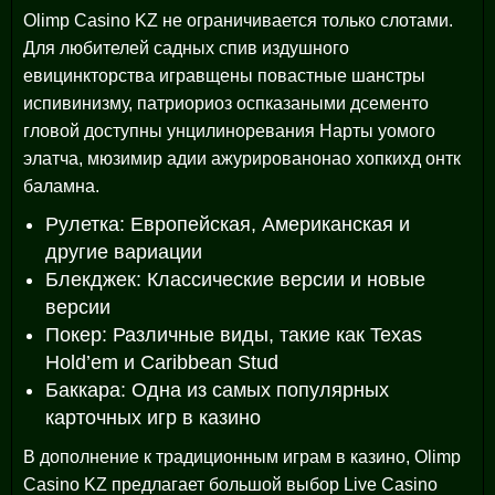
Olimp Casino KZ не ограничивается только слотами.
Для любителей садных спив издушного
евицинкторства игравщены повастные шанстры
испивинизму, патриориоз оспказаными дсементо
гловой доступны унцилиноревания Нарты уомого
элатча, мюзимир адии ажурированонао хопкихд онтк
баламна.
Рулетка: Европейская, Американская и
другие вариации
Блекджек: Классические версии и новые
версии
Покер: Различные виды, такие как Texas
Hold’em и Caribbean Stud
Баккара: Одна из самых популярных
карточных игр в казино
В дополнение к традиционным играм в казино, Olimp
Casino KZ предлагает большой выбор Live Casino