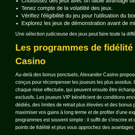
Choisissez des jeux avec un faible avantage de
Tenez compte de la volatilité des jeux.
Vérifiez l'éligibilité du jeu pour l'utilisation du b
Explorez les jeux de démonstration avant de mis
Une sélection judicieuse des jeux peut faire toute la dif
Les programmes de fidélité 
Casino
Au-delà des bonus ponctuels, Alexander Casino propose
conçus pour récompenser les joueurs les plus assidus. 
chaque mise effectuée, qui peuvent ensuite être échangé
exclusifs. Les joueurs VIP bénéficient de conditions en
dédiés, des limites de retrait plus élevées et des bon
maximiser vos gains à long terme et de profiter d'une ex
programmes est souvent simple : il suffit de s'inscrire 
points de fidélité et plus vous approchez des avantages 