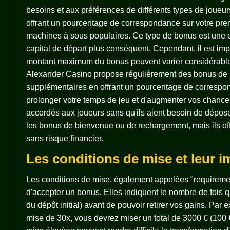
besoins et aux préférences de différents types de joueur
offrant un pourcentage de correspondance sur votre pre
machines à sous populaires. Ce type de bonus est une e
capital de départ plus conséquent. Cependant, il est im
montant maximum du bonus peuvent varier considérablem
Alexander Casino propose régulièrement des bonus de re
supplémentaires en offrant un pourcentage de correspo
prolonger votre temps de jeu et d'augmenter vos chances
accordés aux joueurs sans qu'ils aient besoin de dépo
les bonus de bienvenue ou de rechargement, mais ils offr
sans risque financier.
Les conditions de mise et leur 
Les conditions de mise, également appelées "requiremen
d'accepter un bonus. Elles indiquent le nombre de fois 
du dépôt initial) avant de pouvoir retirer vos gains. Pa
mise de 30x, vous devrez miser un total de 3000 € (100 €