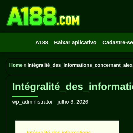
A188
Baixar aplicativo
Cadastre-se
Home
»
Intégralité_des_informations_concernant_ale
Intégralité_des_informa
wp_administrator
julho 8, 2026
Intégralité des informations