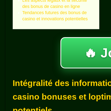
Les aspects légaux et la sécurité
des bonus de casino en ligne
Tendances futures des bonus de
casino et innovations potentielles
🔥 J
Intégralité des informat
casino bonuses et lopti
potentiels