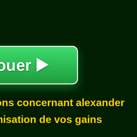
ouer ▶️
ions concernant alexander
misation de vos gains