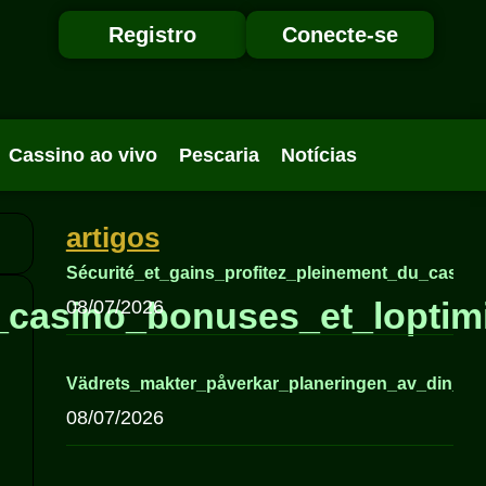
Registro
Conecte-se
Cassino ao vivo
Pescaria
Notícias
artigos
Sécurité_et_gains_profitez_pleinement_du_casino
_casino_bonuses_et_loptim
08/07/2026
Vädrets_makter_påverkar_planeringen_av_din_ch
08/07/2026