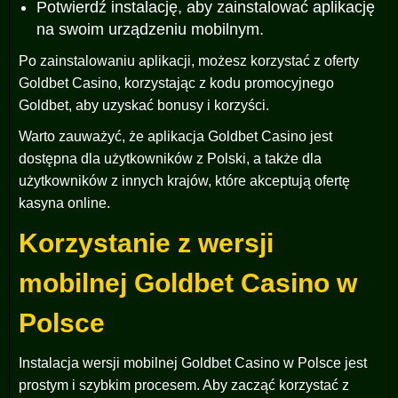
Potwierdź instalację, aby zainstalować aplikację
na swoim urządzeniu mobilnym.
Po zainstalowaniu aplikacji, możesz korzystać z oferty
Goldbet Casino, korzystając z kodu promocyjnego
Goldbet, aby uzyskać bonusy i korzyści.
Warto zauważyć, że aplikacja Goldbet Casino jest
dostępna dla użytkowników z Polski, a także dla
użytkowników z innych krajów, które akceptują ofertę
kasyna online.
Korzystanie z wersji
mobilnej Goldbet Casino w
Polsce
Instalacja wersji mobilnej Goldbet Casino w Polsce jest
prostym i szybkim procesem. Aby zacząć korzystać z