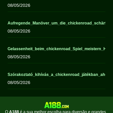
08/05/2026
Aufregende_Manöver_um_die_chickenroad_schärfen_R
08/05/2026
Gelassenheit_beim_chickenroad_Spiel_meistern_Hi
08/05/2026
Szórakoztató_kihívás_a_chickenroad_játékban_ahol_a
08/05/2026
O
A188
é a sua melhor escolha para diversão e grandes