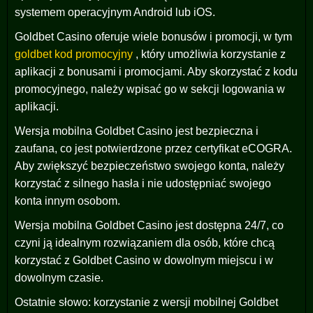
systemem operacyjnym Android lub iOS.
Goldbet Casino oferuje wiele bonusów i promocji, w tym
goldbet kod promocyjny
, który umożliwia korzystanie z
aplikacji z bonusami i promocjami. Aby skorzystać z kodu
promocyjnego, należy wpisać go w sekcji logowania w
aplikacji.
Wersja mobilna Goldbet Casino jest bezpieczna i
zaufana, co jest potwierdzone przez certyfikat eCOGRA.
Aby zwiększyć bezpieczeństwo swojego konta, należy
korzystać z silnego hasła i nie udostępniać swojego
konta innym osobom.
Wersja mobilna Goldbet Casino jest dostępna 24/7, co
czyni ją idealnym rozwiązaniem dla osób, które chcą
korzystać z Goldbet Casino w dowolnym miejscu i w
dowolnym czasie.
Ostatnie słowo: korzystanie z wersji mobilnej Goldbet