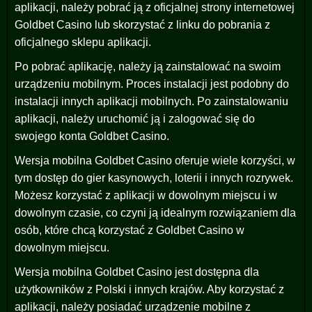
aplikacji, należy pobrać ją z oficjalnej strony internetowej
Goldbet Casino lub skorzystać z linku do pobrania z
oficjalnego sklepu aplikacji.
Po pobrać aplikację, należy ją zainstalować na swoim
urządzeniu mobilnym. Proces instalacji jest podobny do
instalacji innych aplikacji mobilnych. Po zainstalowaniu
aplikacji, należy uruchomić ją i zalogować się do
swojego konta Goldbet Casino.
Wersja mobilna Goldbet Casino oferuje wiele korzyści, w
tym dostęp do gier kasynowych, loterii i innych rozrywek.
Możesz korzystać z aplikacji w dowolnym miejscu i w
dowolnym czasie, co czyni ją idealnym rozwiązaniem dla
osób, które chcą korzystać z Goldbet Casino w
dowolnym miejscu.
Wersja mobilna Goldbet Casino jest dostępna dla
użytkowników z Polski i innych krajów. Aby korzystać z
aplikacji, należy posiadać urządzenie mobilne z