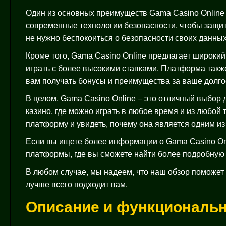
Один из основных преимуществ Gama Casino Online 
современные технологии безопасности, чтобы защ
не нужно беспокоиться о безопасности своих данных,
Кроме того, Gama Casino Online предлагает широкий
играть с более высокими ставками. Платформа такж
вам получать бонусы и преимущества за ваше долго
В целом, Gama Casino Online – это отличный выбор 
казино, где можно играть в любое время и из любой
платформу и увидеть, почему она является одним из
Если вы ищете более информации о Gama Casino On
платформы, где вы сможете найти более подробную
В любом случае, мы надеем, что наш обзор поможет
лучше всего подходит вам.
Описание и функциональ