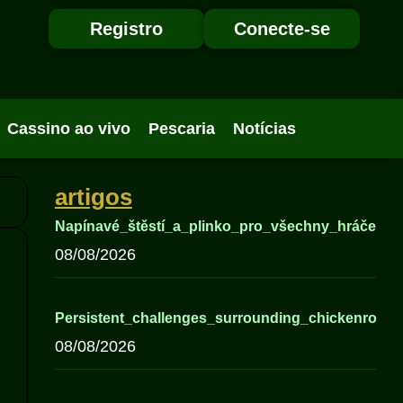
Registro
Conecte-se
Cassino ao vivo
Pescaria
Notícias
artigos
Napínavé_štěstí_a_plinko_pro_všechny_hráče_kte
08/08/2026
Persistent_challenges_surrounding_chickenroad_of
08/08/2026