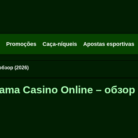
Promoções
Caça-níqueis
Apostas esportivas
обзор (2026)
ama Casino Online – обзор