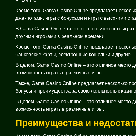
Кроме того, Gama Casino Online предлагает несколь
джекпотами, игры с бонусами и игры с высокими ста
В Gama Casino Online также есть возможность играт
другими игроками в реальном времени.
Кроме того, Gama Casino Online предлагает несколь
банковские карты, электронные кошельки и другие.
В целом, Gama Casino Online – это отличное место д
возможность играть в различные игры.
Также, Gama Casino Online предлагает несколько пр
бонусы и преимущества за свою лояльность к казино
В целом, Gama Casino Online – это отличное место д
возможность играть в различные игры.
Преимущества и недостатк