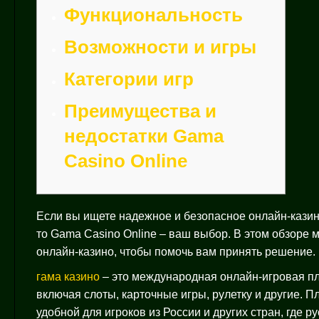
Функциональность
Возможности и игры
Категории игр
Преимущества и
недостатки Gama
Casino Online
Если вы ищете надежное и безопасное онлайн-казино
то Gama Casino Online – ваш выбор. В этом обзоре
онлайн-казино, чтобы помочь вам принять решение.
гама казино
– это международная онлайн-игровая пла
включая слоты, карточные игры, рулетку и другие. П
удобной для игроков из России и других стран, где 