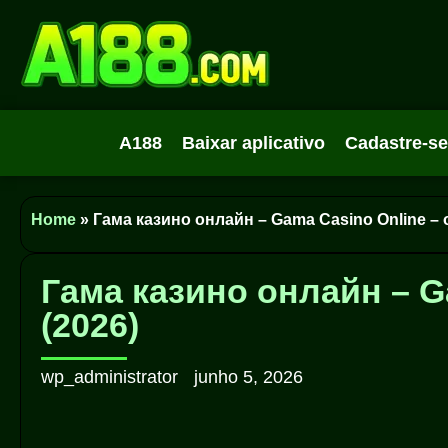
A188
Baixar aplicativo
Cadastre-se
Home
»
Гама казино онлайн – Gama Casino Online – 
Гама казино онлайн – G
(2026)
wp_administrator
junho 5, 2026