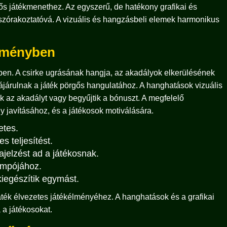
gős játékmenethez. Az egyszerű, de hatékony grafikai és
 szórakoztatóvá. A vizuális és hangzásbeli elemek harmonikus
élményben
ben. A csirke ugrásának hangja, az akadályok elkerülésének
árulnak a játék pörgős hangulatához. A hanghatások vizuális
ik az akadályt vagy begyűjtik a bónuszt. A megfelelő
 javításához, és a játékosok motiválására.
etes.
s teljesítést.
jelzést ad a játékosnak.
tempójához.
iegészítik egymást.
játék élvezetes játékélményéhez. A hanghatások és a grafikai
 a játékosokat.