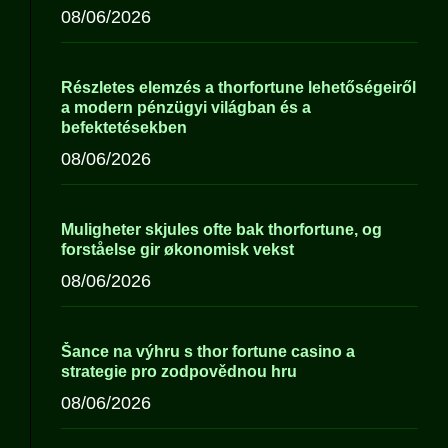
08/06/2026
Részletes elemzés a thorfortune lehetőségeiről
a modern pénzügyi világban és a
befektetésekben
08/06/2026
Muligheter skjules ofte bak thorfortune, og
forståelse gir økonomisk vekst
08/06/2026
Šance na výhru s thor fortune casino a
strategie pro zodpovědnou hru
08/06/2026