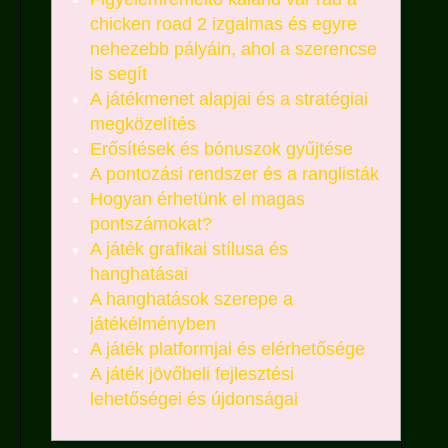
chicken road 2 izgalmas és egyre
nehezebb pályáin, ahol a szerencse
is segít
A játékmenet alapjai és a stratégiai
megközelítés
Erősítések és bónuszok gyűjtése
A pontozási rendszer és a ranglisták
Hogyan érhetünk el magas
pontszámokat?
A játék grafikai stílusa és
hanghatásai
A hanghatások szerepe a
játékélményben
A játék platformjai és elérhetősége
A játék jövőbeli fejlesztési
lehetőségei és újdonságai