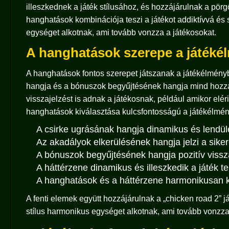
illeszkednek a játék stílusához, és hozzájárulnak a pör
hanghatások kombinációja teszi a játékot addiktívvá és
egységet alkotnak, ami tovább vonzza a játékosokat.
A hanghatások szerepe a játék
A hanghatások fontos szerepet játszanak a játékélmény
hangja és a bónuszok begyűjtésének hangja mind hozzáj
visszajelzést is adnak a játékosnak, például amikor elér
hanghatások kiválasztása kulcsfontosságú a játékélmény
A csirke ugrásának hangja dinamikus és lendül
Az akadályok elkerülésének hangja jelzi a sikere
A bónuszok begyűjtésének hangja pozitív vissza
A háttérzene dinamikus és illeszkedik a játék 
A hanghatások és a háttérzene harmonikusan k
A fenti elemek együtt hozzájárulnak a „chicken road 2” 
stílus harmonikus egységet alkotnak, ami tovább vonzza