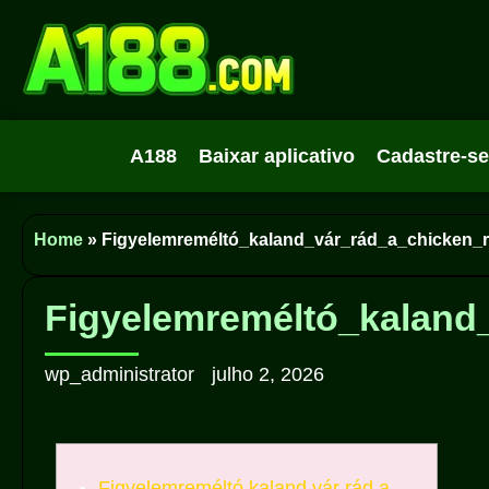
A188
Baixar aplicativo
Cadastre-se
Home
»
Figyelemreméltó_kaland_vár_rád_a_chicken
Figyelemreméltó_kaland
wp_administrator
julho 2, 2026
Figyelemreméltó kaland vár rád a