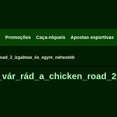
Promoções
Caça-níqueis
Apostas esportivas
_road_2_izgalmas_és_egyre_nehezebb
_vár_rád_a_chicken_road_