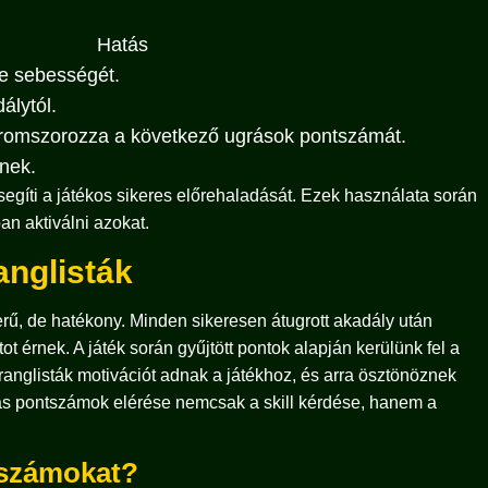
Hatás
ke sebességét.
álytól.
omszorozza a következő ugrások pontszámát.
ének.
segíti a játékos sikeres előrehaladását. Ezek használata során
an aktiválni azokat.
anglisták
rű, de hatékony. Minden sikeresen átugrott akadály után
 érnek. A játék során gyűjtött pontok alapján kerülünk fel a
ranglisták motivációt adnak a játékhoz, és arra ösztönöznek
as pontszámok elérése nemcsak a skill kérdése, hanem a
tszámokat?