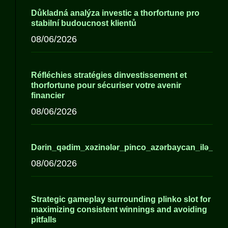
Důkladná analýza investic a thorfortune pro
stabilní budoucnost klientů
08/06/2026
Réfléchies stratégies dinvestissement et
thorfortune pour sécuriser votre avenir
financier
08/06/2026
Dərin_qədim_xəzinələr_pinco_azərbaycan_ilə_kəşf_
08/06/2026
Strategic gameplay surrounding plinko slot for
maximizing consistent winnings and avoiding
pitfalls