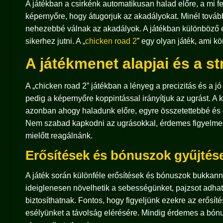
A játékban a csirkénk automatikusan halad előre, a mi 
képernyőre, hogy átugorjuk az akadályokat. Minél tová
nehezebbé válnak az akadályok. A játékban különböző 
sikerhez jutni. A „
chicken road 2
” egy olyan játék, ami kö
A játékmenet alapjai és a st
A „chicken road 2” játékban a lényeg a precizitás és a j
pedig a képernyőre koppintással irányítjuk az ugrást. A
azonban ahogy haladunk előre, egyre összetettebbé és g
Nem szabad kapkodni az ugrásokkal, érdemes figyelmes
mielőtt reagálnánk.
Erősítések és bónuszok gyűjtés
A játék során különféle erősítések és bónuszok bukkanna
ideiglenesen növelhetik a sebességünket, pajzsot adha
biztosíthatnak. Fontos, hogy figyeljünk ezekre az erősí
esélyünket a távolság elérésére. Mindig érdemes a bónus