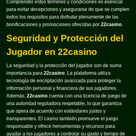
Comprender estos términos y condiciones es esencial
para evitar decepciones y asegurarse de que se cumplen
todos los requisitos para disfrutar plenamente de las
bonificaciones y promociones ofrecidas por
22casino
.
Seguridad y Protección del
Jugador en 22casino
La seguridad y la protección del jugador son de suma
importancia para
22casino
. La plataforma utiliza
tecnología de encriptación avanzada para proteger la
información personal y financiera de sus jugadores.
Además,
22casino
cuenta con una licencia de juego de
una autoridad reguladora respetable, lo que garantiza
que opera de acuerdo con estándares justos y
transparentes. El casino también promueve el juego
responsable y ofrece herramientas y recursos para
ayudar a los jugadores a controlar su gasto y tiempo de