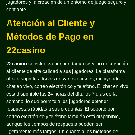
jugadores y la creación de un entorno de juego seguro y
confiable.
Atención al Cliente y
Métodos de Pago en
22casino
22casino
se esfuerza por brindar un servicio de atención
al cliente de alta calidad a sus jugadores. La plataforma
ofrece soporte a través de varios canales, incluyendo
chat en vivo, correo electrónico y teléfono. El chat en vivo
está disponible las 24 horas del día, los 7 días de la
semana, lo que permite a los jugadores obtener
respuestas rápidas a sus preguntas. El soporte por
correo electrónico y teléfono también está disponible,
aunque los tiempos de respuesta pueden ser
ligeramente más largos. En cuanto a los métodos de