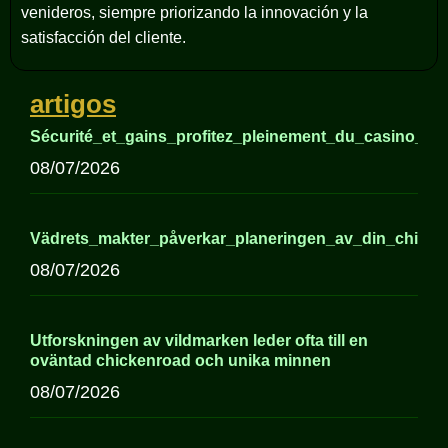
venideros, siempre priorizando la innovación y la
satisfacción del cliente.
artigos
Sécurité_et_gains_profitez_pleinement_du_casino_sui
08/07/2026
Vädrets_makter_påverkar_planeringen_av_din_chick
08/07/2026
Utforskningen av vildmarken leder ofta till en
oväntad chickenroad och unika minnen
08/07/2026