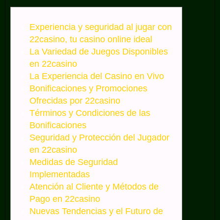
Experiencia y seguridad al jugar con
22casino, tu casino online ideal
La Variedad de Juegos Disponibles
en 22casino
La Experiencia del Casino en Vivo
Bonificaciones y Promociones
Ofrecidas por 22casino
Términos y Condiciones de las
Bonificaciones
Seguridad y Protección del Jugador
en 22casino
Medidas de Seguridad
Implementadas
Atención al Cliente y Métodos de
Pago en 22casino
Nuevas Tendencias y el Futuro de