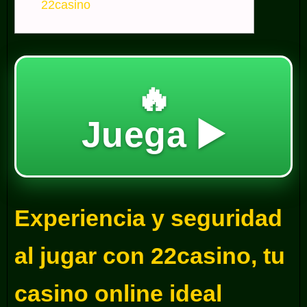
22casino
🔥
Juega ▶️
Experiencia y seguridad
al jugar con 22casino, tu
casino online ideal