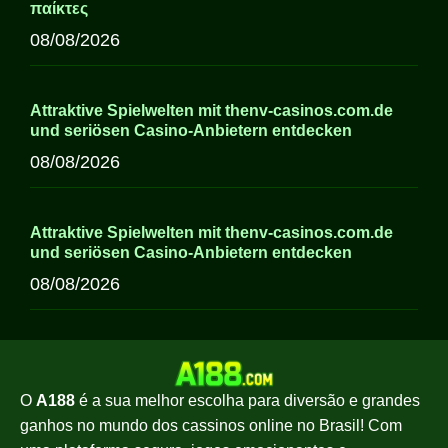
παίκτες
08/08/2026
Attraktive Spielwelten mit thenv-casinos.com.de
und seriösen Casino-Anbietern entdecken
08/08/2026
Attraktive Spielwelten mit thenv-casinos.com.de
und seriösen Casino-Anbietern entdecken
08/08/2026
O
A188
é a sua melhor escolha para diversão e grandes
ganhos no mundo dos cassinos online no Brasil! Com