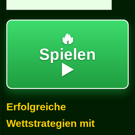
🔥
Spielen
▶️
Erfolgreiche
Wettstrategien mit