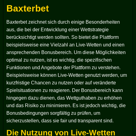
Baxterbet
Baxterbet zeichnet sich durch einige Besonderheiten
aus, die bei der Entwicklung einer Wettstrategie
berücksichtigt werden sollten. So bietet die Plattform
beispielsweise eine Vielzahl an Live-Wetten und einen
ansprechenden Bonusbereich. Um diese Möglichkeiten
optimal zu nutzen, ist es wichtig, die spezifischen
Funktionen und Angebote der Plattform zu verstehen.
Beispielsweise können Live-Wetten genutzt werden, um
kurzfristige Chancen zu nutzen oder auf veränderte
Spielsituationen zu reagieren. Der Bonusbereich kann
hingegen dazu dienen, das Wettguthaben zu erhöhen
und das Risiko zu minimieren. Es ist jedoch wichtig, die
Bonusbedingungen sorgfältig zu prüfen, um
sicherzustellen, dass sie fair und transparent sind.
Die Nutzung von Live-Wetten