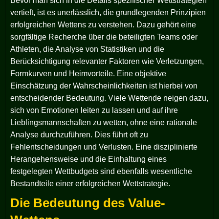
Bevor man sich in die Details spezifischer Wettstrategien
vertieft, ist es unerlässlich, die grundlegenden Prinzipien
erfolgreichen Wettens zu verstehen. Dazu gehört eine
sorgfältige Recherche über die beteiligten Teams oder
Athleten, die Analyse von Statistiken und die
Berücksichtigung relevanter Faktoren wie Verletzungen,
Formkurven und Heimvorteile. Eine objektive
Einschätzung der Wahrscheinlichkeiten ist hierbei von
entscheidender Bedeutung. Viele Wettende neigen dazu,
sich von Emotionen leiten zu lassen und auf ihre
Lieblingsmannschaften zu wetten, ohne eine rationale
Analyse durchzuführen. Dies führt oft zu
Fehlentscheidungen und Verlusten. Eine disziplinierte
Herangehensweise und die Einhaltung eines
festgelegten Wettbudgets sind ebenfalls wesentliche
Bestandteile einer erfolgreichen Wettstrategie.
Die Bedeutung des Value-