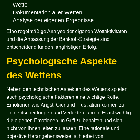
Wette
Dokumentation aller Wetten
Analyse der eigenen Ergebnisse
Eine regelmäßige Analyse der eigenen Wettaktivitäten
und die Anpassung der Bankroll-Strategie sind
entscheidend für den langfristigen Erfolg.
Psychologische Aspekte
des Wettens
Neben den technischen Aspekten des Wettens spielen
auch psychologische Faktoren eine wichtige Rolle.
Emotionen wie Angst, Gier und Frustration können zu
Fehlentscheidungen und Verlusten führen. Es ist wichtig,
die eigenen Emotionen im Griff zu behalten und sich
nicht von ihnen leiten zu lassen. Eine rationale und
objektive Herangehensweise ist hierbei von