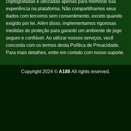
criptografadas e utilizadas apenas para melhorar sua
experiência na plataforma. Não compartilhamos seus
dados com terceiros sem consentimento, exceto quando
exigido por lei. Além disso, implementamos rigorosas
medidas de proteção para garantir um ambiente de jogo
seguro e confiável. Ao utilizar nossos serviços, você
concorda com os termos desta Política de Privacidade.
Para mais detalhes, entre em contato com nosso suporte.
Copyright 2024 ©
A188
All rights reserved.