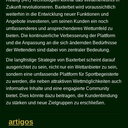
Zukunft revolutionieren. Baxterbet wird voraussichtlich
weiterhin in die Entwicklung neuer Funktionen und
Angebote investieren, um seinen Kunden ein noch
umfassenderes und ansprechenderes Wettumfeld zu
bieten. Die kontinuierliche Verbesserung der Plattform
und die Anpassung an die sich ändernden Bedürfnisse
der Wettenden sind dabei von zentraler Bedeutung.
Die langfristige Strategie von Baxterbet scheint darauf
ausgerichtet zu sein, nicht nur ein Wettanbieter zu sein,
sondern eine umfassende Plattform für Sportbegeisterte
zu werden, die neben attraktiven Wettmöglichkeiten auch
informative Inhalte und eine engagierte Community
bietet. Dies könnte dazu beitragen, die Kundenbindung
zu stärken und neue Zielgruppen zu erschließen.
artigos