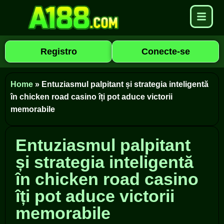
Registro
Conecte-se
Home
»
Entuziasmul palpitant și strategia inteligentă
în chicken road casino îți pot aduce victorii
memorabile
Entuziasmul palpitant
și strategia inteligentă
în chicken road casino
îți pot aduce victorii
memorabile