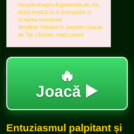
Vizuale Asupra Experienței de Joc
Rolul Graficii și al Animațiilor în
Crearea Imersiunii
Tendințe Viitoare în Jocurile Casual
de Tip „chicken road casino”
🔥
Joacă ▶️
Entuziasmul palpitant și