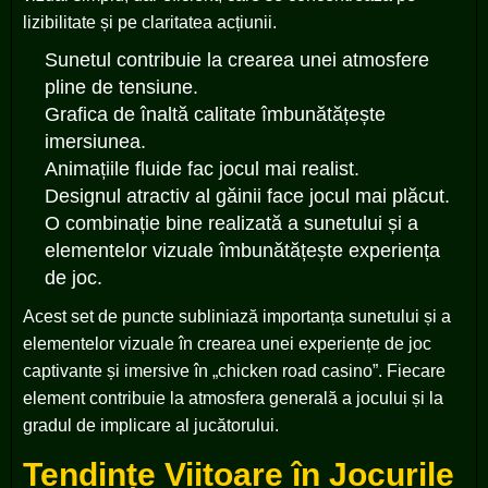
lizibilitate și pe claritatea acțiunii.
Sunetul contribuie la crearea unei atmosfere
pline de tensiune.
Grafica de înaltă calitate îmbunătățește
imersiunea.
Animațiile fluide fac jocul mai realist.
Designul atractiv al găinii face jocul mai plăcut.
O combinație bine realizată a sunetului și a
elementelor vizuale îmbunătățește experiența
de joc.
Acest set de puncte subliniază importanța sunetului și a
elementelor vizuale în crearea unei experiențe de joc
captivante și imersive în „chicken road casino”. Fiecare
element contribuie la atmosfera generală a jocului și la
gradul de implicare al jucătorului.
Tendințe Viitoare în Jocurile