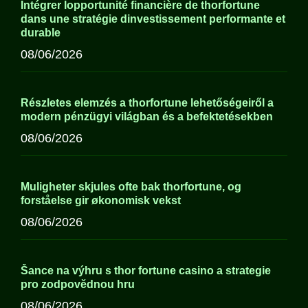
Intégrer lopportunité financière de thorfortune
dans une stratégie dinvestissement performante et
durable
08/06/2026
Részletes elemzés a thorfortune lehetőségeiről a
modern pénzügyi világban és a befektetésekben
08/06/2026
Muligheter skjules ofte bak thorfortune, og
forståelse gir økonomisk vekst
08/06/2026
Šance na výhru s thor fortune casino a strategie
pro zodpovědnou hru
08/06/2026