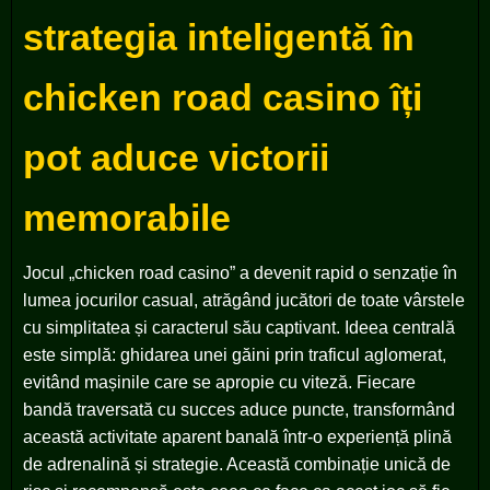
strategia inteligentă în
chicken road casino îți
pot aduce victorii
memorabile
Jocul „chicken road casino” a devenit rapid o senzație în
lumea jocurilor casual, atrăgând jucători de toate vârstele
cu simplitatea și caracterul său captivant. Ideea centrală
este simplă: ghidarea unei găini prin traficul aglomerat,
evitând mașinile care se apropie cu viteză. Fiecare
bandă traversată cu succes aduce puncte, transformând
această activitate aparent banală într-o experiență plină
de adrenalină și strategie. Această combinație unică de