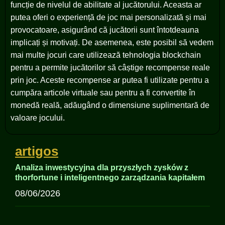
funcție de nivelul de abilitate al jucătorului. Aceasta ar
putea oferi o experiență de joc mai personalizată și mai
provocatoare, asigurând că jucătorii sunt întotdeauna
implicați și motivați. De asemenea, este posibil să vedem
mai multe jocuri care utilizează tehnologia blockchain
pentru a permite jucătorilor să câștige recompense reale
prin joc. Aceste recompense ar putea fi utilizate pentru a
cumpăra articole virtuale sau pentru a fi convertite în
monedă reală, adăugând o dimensiune suplimentară de
valoare jocului.
artigos
Analiza inwestycyjna dla przyszłych zysków z
thorfortune i inteligentnego zarządzania kapitałem
08/06/2026