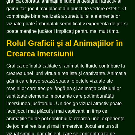
grafica colorată, animațiile fluide și designul atractiv al
găinii, fac jocul mai plăcut din punct de vedere estetic. O
combinație bine realizată a sunetului și a elementelor
vizuale poate îmbunătăți semnificativ experiența de joc și
poate menține jucătorii implicați pentru mai mult timp.
Rolul Graficii și al Animațiilor în
Crearea Imersiunii
Grafica de înaltă calitate și animațiile fluide contribuie la
crearea unei lumi virtuale realiste și captivante. Animația
găinii care traversează strada, efectele vizuale ale
mașinilor care trec pe lângă ea și animația coliziunilor
sunt toate elemente importante care pot îmbunătăți
imersiunea jucătorului. Un design vizual atractiv poate
face jocul mai plăcut și mai captivant, în timp ce
animațiile fluide pot contribui la crearea unei experiențe
de joc mai realiste și mai immersive. Jocul are un stil
vizual simplu, dar eficient, care se concentrează pe