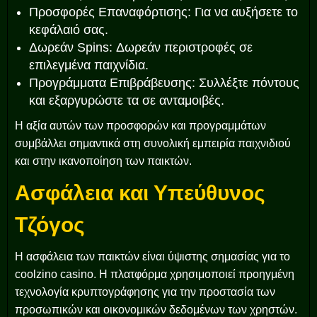
Προσφορές Επαναφόρτισης: Για να αυξήσετε το
κεφάλαιό σας.
Δωρεάν Spins: Δωρεάν περιστροφές σε
επιλεγμένα παιχνίδια.
Προγράμματα Επιβράβευσης: Συλλέξτε πόντους
και εξαργυρώστε τα σε ανταμοιβές.
Η αξία αυτών των προσφορών και προγραμμάτων
συμβάλλει σημαντικά στη συνολική εμπειρία παιχνιδιού
και στην ικανοποίηση των παικτών.
Ασφάλεια και Υπεύθυνος
Τζόγος
Η ασφάλεια των παικτών είναι ύψιστης σημασίας για το
coolzino casino. Η πλατφόρμα χρησιμοποιεί προηγμένη
τεχνολογία κρυπτογράφησης για την προστασία των
προσωπικών και οικονομικών δεδομένων των χρηστών.