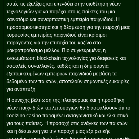
αυτές τις εξελίξεις και επενδύει στην υιοθέτηση νέων
τεχνολογιών για να παρέχει στους παίκτες του μια
καινοτόμο και συναρπαστική εμπειρία παιχνιδιού. Η
προσαρμοστικότητα και η δέσμευση για την παροχή μιας
κορυφαίας εμπειρίας παιχνιδιού είναι κρίσιμοι
παράγοντες για την επιτυχία του καζίνο στο
μακροπρόθεσμο μέλλον. Πιο συγκεκριμένα, η
ενσωμάτωση blockchain τεχνολογίας για διαφανείς και
ασφαλείς συναλλαγές, καθώς και η δημιουργία
εξατομικευμένων εμπειριών παιχνιδιού με βάση τα
δεδομένα των παικτών, αποτελούν σημαντικές ευκαιρίες
για ανάπτυξη.
Η συνεχής βελτίωση της πλατφόρμας και η προσθήκη
νέων παιχνιδιών και λειτουργιών θα διασφαλίσουν ότι το
coolzino casino παραμένει ανταγωνιστικό και ελκυστικό
για τους παίκτες. Η προσοχή στις ανάγκες των παικτών
και η δέσμευση για την παροχή μιας εξαιρετικής
εμπειρίας παιχνιδιού είναι οι βασικοί παράγοντες που θα