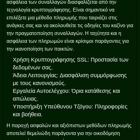
ασφάλεια των συναλλαγών διασφαλίζεται από την
τεχνολογία κρυπτογράφησης. Είναι σημαντικό να
επιλέξετε μια μέθοδο πληρωμής που ταιριάζει στις
ανάγκες σας και να ακολουθείτε τις οδηγίες του καζίνο για
την πραγματοποίηση συναλλαγών. Η ταχύτητα και η
ασφάλεια των πληρωμών είναι κρίσιμοι παράγοντες για
την ικανοποίηση των παικτών.
Χρήση Κρυπτογράφησης SSL: Προστασία των
δεδομένων σας.
Άδεια Λειτουργίας: Διασφάλιση συμμόρφωσης
με τους κανονισμούς.
Εργαλεία Αυτοελέγχου: Όρια κατάθεσης και
απώλειας.
Υποστήριξη Υπεύθυνου Τζόγου: Πληροφορίες
και βοήθεια.
Η παροχή ασφαλών και αξιόπιστων μεθόδων πληρωμής
αποτελεί θεμελιώδη παράγοντα για την οικοδόμηση