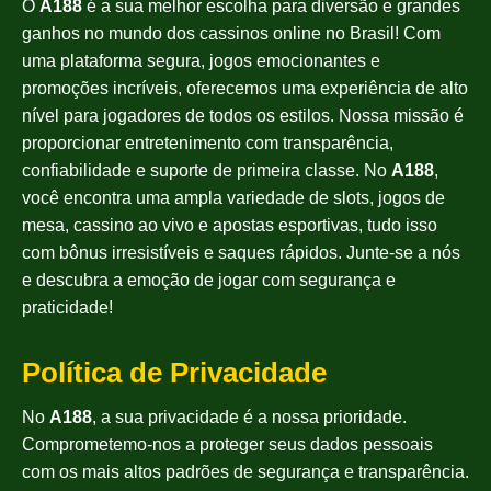
O
A188
é a sua melhor escolha para diversão e grandes
ganhos no mundo dos cassinos online no Brasil! Com
uma plataforma segura, jogos emocionantes e
promoções incríveis, oferecemos uma experiência de alto
nível para jogadores de todos os estilos. Nossa missão é
proporcionar entretenimento com transparência,
confiabilidade e suporte de primeira classe. No
A188
,
você encontra uma ampla variedade de slots, jogos de
mesa, cassino ao vivo e apostas esportivas, tudo isso
com bônus irresistíveis e saques rápidos. Junte-se a nós
e descubra a emoção de jogar com segurança e
praticidade!
Política de Privacidade
No
A188
, a sua privacidade é a nossa prioridade.
Comprometemo-nos a proteger seus dados pessoais
com os mais altos padrões de segurança e transparência.