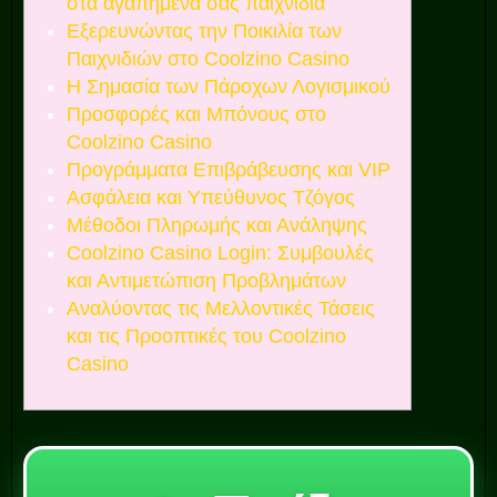
στα αγαπημένα σας παιχνίδια
Εξερευνώντας την Ποικιλία των
Παιχνιδιών στο Coolzino Casino
Η Σημασία των Πάροχων Λογισμικού
Προσφορές και Μπόνους στο
Coolzino Casino
Προγράμματα Επιβράβευσης και VIP
Ασφάλεια και Υπεύθυνος Τζόγος
Μέθοδοι Πληρωμής και Ανάληψης
Coolzino Casino Login: Συμβουλές
και Αντιμετώπιση Προβλημάτων
Αναλύοντας τις Μελλοντικές Τάσεις
και τις Προοπτικές του Coolzino
Casino