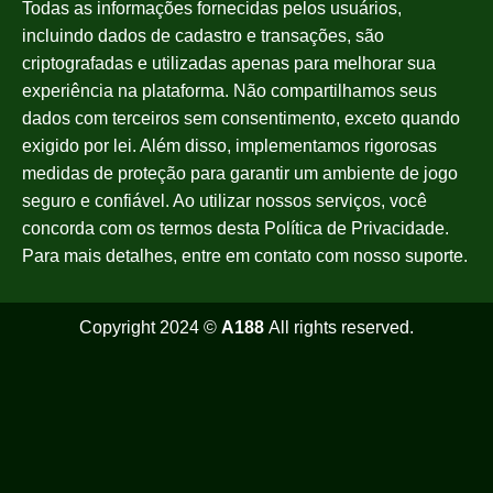
Todas as informações fornecidas pelos usuários,
incluindo dados de cadastro e transações, são
criptografadas e utilizadas apenas para melhorar sua
experiência na plataforma. Não compartilhamos seus
dados com terceiros sem consentimento, exceto quando
exigido por lei. Além disso, implementamos rigorosas
medidas de proteção para garantir um ambiente de jogo
seguro e confiável. Ao utilizar nossos serviços, você
concorda com os termos desta Política de Privacidade.
Para mais detalhes, entre em contato com nosso suporte.
Copyright 2024 ©
A188
All rights reserved.