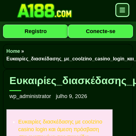
Registro
Conecte-se
Home
»
Ευκαιρίες_διασκέδασης_με_coolzino_casino_login_και
Ευκαιρίες_διασκέδασης_μ
wp_administrator
julho 9, 2026
Ευκαιρίες διασκέδασης με coolzino
casino login και άμεση πρόσβαση