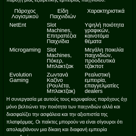
Πάροχος
Είδη
Χαρακτηριστικά
Λογισμικού
Παιχνιδιών
NetEnt
Slot
Υψηλή ποιότητα
Machines,
γραφικών,
Επιτραπέζια
καινοτόμα
Παιχνίδια
θέματα
Microgaming
Slot
Μεγάλη ποικιλία
Machines,
παιχνιδιών,
Πόκερ,
προοδευτικά
Μπλακτζακ
τζάκποτ
Evolution
Ζωντανά
Ρεαλιστική
Gaming
Καζίνο
εμπειρία,
(Ρουλέτα,
επαγγελματίες
Μπλακτζακ)
dealers
Η συνεργασία με αυτούς τους κορυφαίους παρόχους όχι
μόνο βελτιώνει την ποιότητα των παιχνιδιών αλλά και
διασφαλίζει την ασφάλεια και την αξιοπιστία της
πλατφόρμας. Οι παίκτες μπορούν να είναι σίγουροι ότι
απολαμβάνουν μια δίκαιη και διαφανή εμπειρία