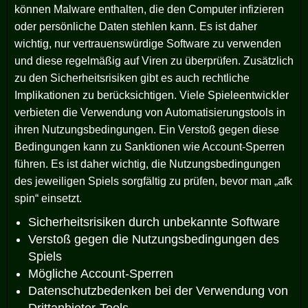
können Malware enthalten, die den Computer infizieren
oder persönliche Daten stehlen kann. Es ist daher
wichtig, nur vertrauenswürdige Software zu verwenden
und diese regelmäßig auf Viren zu überprüfen. Zusätzlich
zu den Sicherheitsrisiken gibt es auch rechtliche
Implikationen zu berücksichtigen. Viele Spieleentwickler
verbieten die Verwendung von Automatisierungstools in
ihren Nutzungsbedingungen. Ein Verstoß gegen diese
Bedingungen kann zu Sanktionen wie Account-Sperren
führen. Es ist daher wichtig, die Nutzungsbedingungen
des jeweiligen Spiels sorgfältig zu prüfen, bevor man „afk
spin“ einsetzt.
Sicherheitsrisiken durch unbekannte Software
Verstoß gegen die Nutzungsbedingungen des
Spiels
Mögliche Account-Sperren
Datenschutzbedenken bei der Verwendung von