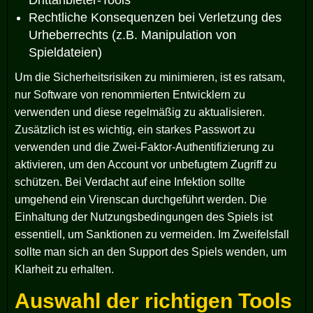
Drittanbieter-Tools
Rechtliche Konsequenzen bei Verletzung des
Urheberrechts (z.B. Manipulation von
Spieldateien)
Um die Sicherheitsrisiken zu minimieren, ist es ratsam,
nur Software von renommierten Entwicklern zu
verwenden und diese regelmäßig zu aktualisieren.
Zusätzlich ist es wichtig, ein starkes Passwort zu
verwenden und die Zwei-Faktor-Authentifizierung zu
aktivieren, um den Account vor unbefugtem Zugriff zu
schützen. Bei Verdacht auf eine Infektion sollte
umgehend ein Virenscan durchgeführt werden. Die
Einhaltung der Nutzungsbedingungen des Spiels ist
essentiell, um Sanktionen zu vermeiden. Im Zweifelsfall
sollte man sich an den Support des Spiels wenden, um
Klarheit zu erhalten.
Auswahl der richtigen Tools