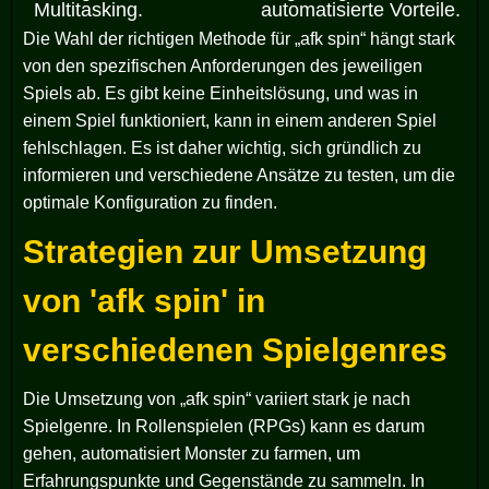
Multitasking.
automatisierte Vorteile.
Die Wahl der richtigen Methode für „afk spin“ hängt stark
von den spezifischen Anforderungen des jeweiligen
Spiels ab. Es gibt keine Einheitslösung, und was in
einem Spiel funktioniert, kann in einem anderen Spiel
fehlschlagen. Es ist daher wichtig, sich gründlich zu
informieren und verschiedene Ansätze zu testen, um die
optimale Konfiguration zu finden.
Strategien zur Umsetzung
von 'afk spin' in
verschiedenen Spielgenres
Die Umsetzung von „afk spin“ variiert stark je nach
Spielgenre. In Rollenspielen (RPGs) kann es darum
gehen, automatisiert Monster zu farmen, um
Erfahrungspunkte und Gegenstände zu sammeln. In