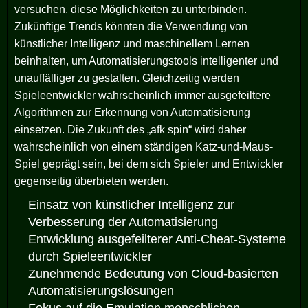
versuchen, diese Möglichkeiten zu unterbinden.
Zukünftige Trends könnten die Verwendung von
künstlicher Intelligenz und maschinellem Lernen
beinhalten, um Automatisierungstools intelligenter und
unauffälliger zu gestalten. Gleichzeitig werden
Spieleentwickler wahrscheinlich immer ausgefeiltere
Algorithmen zur Erkennung von Automatisierung
einsetzen. Die Zukunft des „afk spin“ wird daher
wahrscheinlich von einem ständigen Katz-und-Maus-
Spiel geprägt sein, bei dem sich Spieler und Entwickler
gegenseitig überbieten werden.
Einsatz von künstlicher Intelligenz zur
Verbesserung der Automatisierung
Entwicklung ausgefeilterer Anti-Cheat-Systeme
durch Spieleentwickler
Zunehmende Bedeutung von Cloud-basierten
Automatisierungslösungen