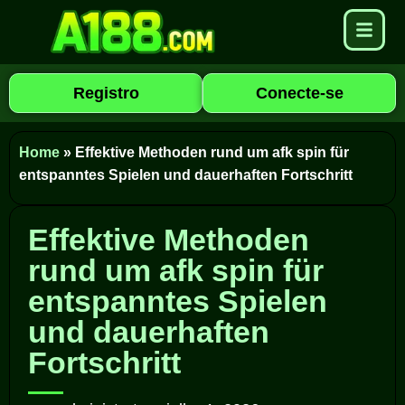
Registro
Conecte-se
Home
»
Effektive Methoden rund um afk spin für
entspanntes Spielen und dauerhaften Fortschritt
Effektive Methoden
rund um afk spin für
entspanntes Spielen
und dauerhaften
Fortschritt