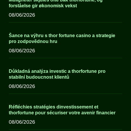
forståelse gir økonomisk vekst
08/06/2026
Šance na výhru s thor fortune casino a strategie
pro zodpovědnou hru
08/06/2026
Důkladná analýza investic a thorfortune pro
stabilní budoucnost klientů
08/06/2026
Réfléchies stratégies dinvestissement et
thorfortune pour sécuriser votre avenir financier
08/06/2026