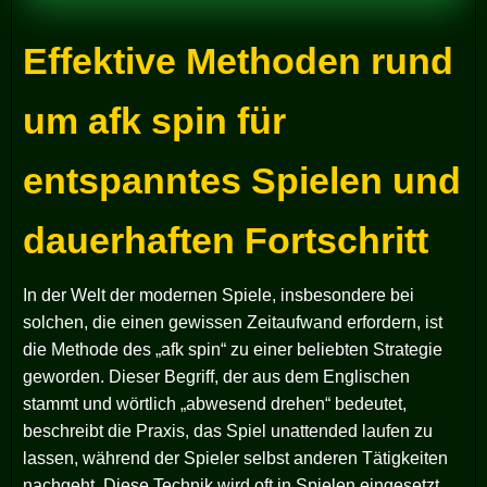
Effektive Methoden rund
um afk spin für
entspanntes Spielen und
dauerhaften Fortschritt
In der Welt der modernen Spiele, insbesondere bei
solchen, die einen gewissen Zeitaufwand erfordern, ist
die Methode des „afk spin“ zu einer beliebten Strategie
geworden. Dieser Begriff, der aus dem Englischen
stammt und wörtlich „abwesend drehen“ bedeutet,
beschreibt die Praxis, das Spiel unattended laufen zu
lassen, während der Spieler selbst anderen Tätigkeiten
nachgeht. Diese Technik wird oft in Spielen eingesetzt,