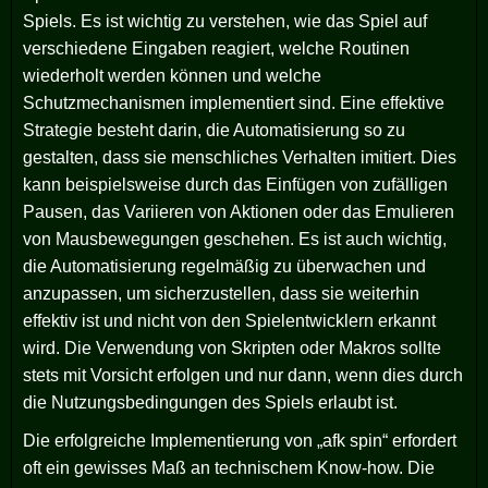
Spiels. Es ist wichtig zu verstehen, wie das Spiel auf
verschiedene Eingaben reagiert, welche Routinen
wiederholt werden können und welche
Schutzmechanismen implementiert sind. Eine effektive
Strategie besteht darin, die Automatisierung so zu
gestalten, dass sie menschliches Verhalten imitiert. Dies
kann beispielsweise durch das Einfügen von zufälligen
Pausen, das Variieren von Aktionen oder das Emulieren
von Mausbewegungen geschehen. Es ist auch wichtig,
die Automatisierung regelmäßig zu überwachen und
anzupassen, um sicherzustellen, dass sie weiterhin
effektiv ist und nicht von den Spielentwicklern erkannt
wird. Die Verwendung von Skripten oder Makros sollte
stets mit Vorsicht erfolgen und nur dann, wenn dies durch
die Nutzungsbedingungen des Spiels erlaubt ist.
Die erfolgreiche Implementierung von „afk spin“ erfordert
oft ein gewisses Maß an technischem Know-how. Die