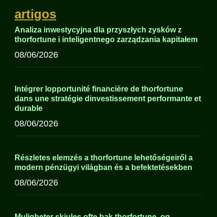
artigos
Analiza inwestycyjna dla przyszłych zysków z
thorfortune i inteligentnego zarządzania kapitałem
08/06/2026
Intégrer lopportunité financière de thorfortune
dans une stratégie dinvestissement performante et
durable
08/06/2026
Részletes elemzés a thorfortune lehetőségeiről a
modern pénzügyi világban és a befektetésekben
08/06/2026
Muligheter skjules ofte bak thorfortune, og