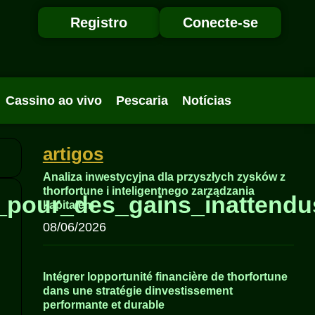
Registro
Conecte-se
Cassino ao vivo
Pescaria
Notícias
artigos
Analiza inwestycyjna dla przyszłych zysków z
thorfortune i inteligentnego zarządzania
_pour_des_gains_inattendu
kapitałem
08/06/2026
Intégrer lopportunité financière de thorfortune
dans une stratégie dinvestissement
performante et durable