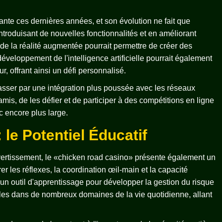
nte ces dernières années, et son évolution ne fait que
roduisant de nouvelles fonctionnalités et en améliorant
et de la réalité augmentée pourrait permettre de créer des
veloppement de l'intelligence artificielle pourrait également
r, offrant ainsi un défi personnalisé.
asser par une intégration plus poussée avec les réseaux
mis, de les défier et de participer à des compétitions en ligne
ic encore plus large.
le Potentiel Éducatif
ertissement, le «chicken road casino» présente également un
rer les réflexes, la coordination œil-main et la capacité
 un outil d'apprentissage pour développer la gestion du risque
iles dans de nombreux domaines de la vie quotidienne, allant