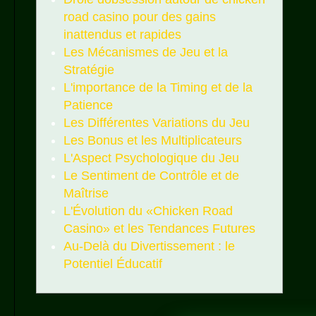
road casino pour des gains
inattendus et rapides
Les Mécanismes de Jeu et la
Stratégie
L'importance de la Timing et de la
Patience
Les Différentes Variations du Jeu
Les Bonus et les Multiplicateurs
L'Aspect Psychologique du Jeu
Le Sentiment de Contrôle et de
Maîtrise
L'Évolution du «Chicken Road
Casino» et les Tendances Futures
Au-Delà du Divertissement : le
Potentiel Éducatif