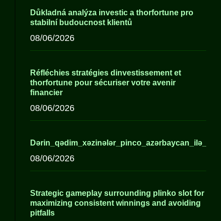
Důkladná analýza investic a thorfortune pro
stabilní budoucnost klientů
08/06/2026
Réfléchies stratégies dinvestissement et
thorfortune pour sécuriser votre avenir
financier
08/06/2026
Dərin_qədim_xəzinələr_pinco_azərbaycan_ilə_kəşf_
08/06/2026
Strategic gameplay surrounding plinko slot for
maximizing consistent winnings and avoiding
pitfalls