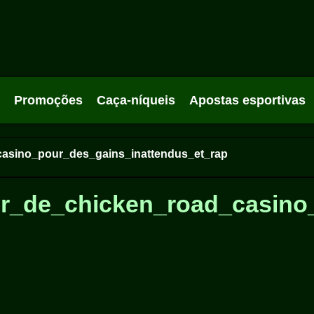
Promoções
Caça-níqueis
Apostas esportivas
asino_pour_des_gains_inattendus_et_rap
r_de_chicken_road_casino