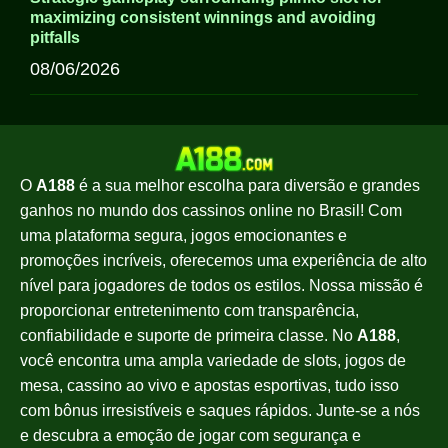
maximizing consistent winnings and avoiding
pitfalls
08/06/2026
O
A188
é a sua melhor escolha para diversão e grandes
ganhos no mundo dos cassinos online no Brasil! Com
uma plataforma segura, jogos emocionantes e
promoções incríveis, oferecemos uma experiência de alto
nível para jogadores de todos os estilos. Nossa missão é
proporcionar entretenimento com transparência,
confiabilidade e suporte de primeira classe. No
A188
,
você encontra uma ampla variedade de slots, jogos de
mesa, cassino ao vivo e apostas esportivas, tudo isso
com bônus irresistíveis e saques rápidos. Junte-se a nós
e descubra a emoção de jogar com segurança e