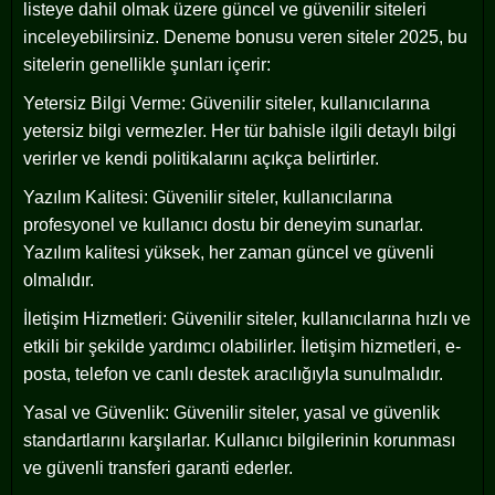
listeye dahil olmak üzere güncel ve güvenilir siteleri
inceleyebilirsiniz. Deneme bonusu veren siteler 2025, bu
sitelerin genellikle şunları içerir:
Yetersiz Bilgi Verme: Güvenilir siteler, kullanıcılarına
yetersiz bilgi vermezler. Her tür bahisle ilgili detaylı bilgi
verirler ve kendi politikalarını açıkça belirtirler.
Yazılım Kalitesi: Güvenilir siteler, kullanıcılarına
profesyonel ve kullanıcı dostu bir deneyim sunarlar.
Yazılım kalitesi yüksek, her zaman güncel ve güvenli
olmalıdır.
İletişim Hizmetleri: Güvenilir siteler, kullanıcılarına hızlı ve
etkili bir şekilde yardımcı olabilirler. İletişim hizmetleri, e-
posta, telefon ve canlı destek aracılığıyla sunulmalıdır.
Yasal ve Güvenlik: Güvenilir siteler, yasal ve güvenlik
standartlarını karşılarlar. Kullanıcı bilgilerinin korunması
ve güvenli transferi garanti ederler.