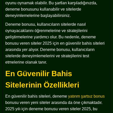
oyunu oynamak olabilir. Bu şartları karşıladığınızda,
deneme bonusunu kullanabilir ve sitelerde
deneyimlemelerine başlayabilirsiniz.
Deneme bonusu, kullanıcıların sitelerde nasıl
oynayacaklarını öğrenmelerine ve stratejilerini
geliştirmelerine yardımcı olur. Bu nedenle, deneme
bonusu veren siteler 2025 için en güvenilir bahis siteleri
arasında yer alıyor. Deneme bonusu, kullanıcıların
sitelerde deneyimlemelerini ve stratejilerini test
etmelerine olanak tanır.
En Güvenilir Bahis
Sitelerinin Özellikleri
En güvenilir bahis siteleri, deneme
yatırım şartsız bonus
bonusu veren yeni siteler arasında da öne çıkmaktadır.
2025 yılı için deneme bonusu veren siteler 2025, bu