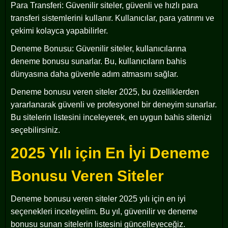
Para Transferi: Güvenilir siteler, güvenli ve hızlı para
transferi sistemlerini kullanır. Kullanıcılar, para yatırımı ve
çekimi kolayca yapabilirler.
Deneme Bonusu: Güvenilir siteler, kullanıcılarına
deneme bonusu sunarlar. Bu, kullanıcıların bahis
dünyasına daha güvenle adım atmasını sağlar.
Deneme bonusu veren siteler 2025, bu özelliklerden
yararlanarak güvenli ve profesyonel bir deneyim sunarlar.
Bu sitelerin listesini inceleyerek, en uygun bahis sitenizi
seçebilirsiniz.
2025 Yılı için En İyi Deneme
Bonusu Veren Siteler
Deneme bonusu veren siteler 2025 yılı için en iyi
seçenekleri inceleyelim. Bu yıl, güvenilir ve deneme
bonusu sunan sitelerin listesini güncelleyeceğiz.