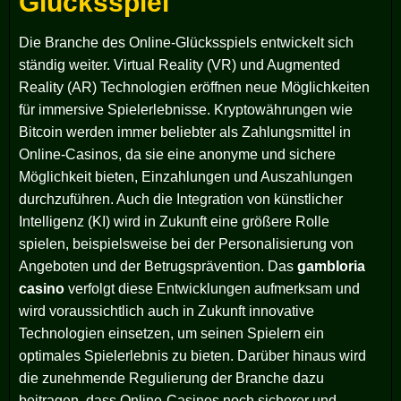
Glücksspiel
Die Branche des Online-Glücksspiels entwickelt sich
ständig weiter. Virtual Reality (VR) und Augmented
Reality (AR) Technologien eröffnen neue Möglichkeiten
für immersive Spielerlebnisse. Kryptowährungen wie
Bitcoin werden immer beliebter als Zahlungsmittel in
Online-Casinos, da sie eine anonyme und sichere
Möglichkeit bieten, Einzahlungen und Auszahlungen
durchzuführen. Auch die Integration von künstlicher
Intelligenz (KI) wird in Zukunft eine größere Rolle
spielen, beispielsweise bei der Personalisierung von
Angeboten und der Betrugsprävention. Das
gambloria
casino
verfolgt diese Entwicklungen aufmerksam und
wird voraussichtlich auch in Zukunft innovative
Technologien einsetzen, um seinen Spielern ein
optimales Spielerlebnis zu bieten. Darüber hinaus wird
die zunehmende Regulierung der Branche dazu
beitragen, dass Online-Casinos noch sicherer und