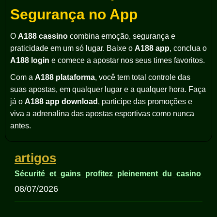
Segurança no App
O
A188 cassino
combina emoção, segurança e
praticidade em um só lugar. Baixe o
A188 app
, conclua o
A188 login
e comece a apostar nos seus times favoritos.
Com a
A188 plataforma
, você tem total controle das
suas apostas, em qualquer lugar e a qualquer hora. Faça
já o
A188 app download
, participe das promoções e
viva a adrenalina das apostas esportivas como nunca
antes.
artigos
Sécurité_et_gains_profitez_pleinement_du_casino_sui
08/07/2026