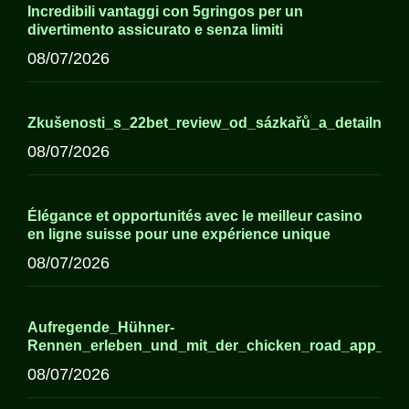
Incredibili vantaggi con 5gringos per un
divertimento assicurato e senza limiti
08/07/2026
Zkušenosti_s_22bet_review_od_sázkařů_a_detailní_
08/07/2026
Élégance et opportunités avec le meilleur casino
en ligne suisse pour une expérience unique
08/07/2026
Aufregende_Hühner-
Rennen_erleben_und_mit_der_chicken_road_app_ne
08/07/2026