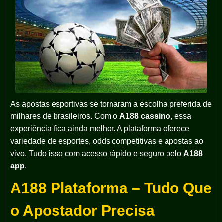
As apostas esportivas se tornaram a escolha preferida de
milhares de brasileiros. Com o
A188 cassino
, essa
experiência fica ainda melhor. A plataforma oferece
variedade de esportes, odds competitivas e apostas ao
vivo. Tudo isso com acesso rápido e seguro pelo
A188
app
.
A188 Plataforma – Tudo Que
o Apostador Precisa