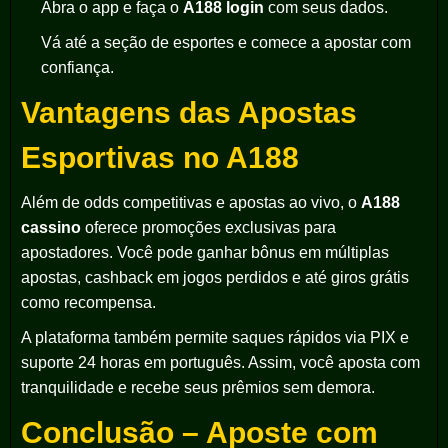
Abra o app e faça o
A188 login
com seus dados.
Vá até a seção de esportes e comece a apostar com
confiança.
Vantagens das Apostas
Esportivas no A188
Além de odds competitivas e apostas ao vivo, o
A188
cassino
oferece promoções exclusivas para
apostadores. Você pode ganhar bônus em múltiplas
apostas, cashback em jogos perdidos e até giros grátis
como recompensa.
A plataforma também permite saques rápidos via PIX e
suporte 24 horas em português. Assim, você aposta com
tranquilidade e recebe seus prêmios sem demora.
Conclusão – Aposte com