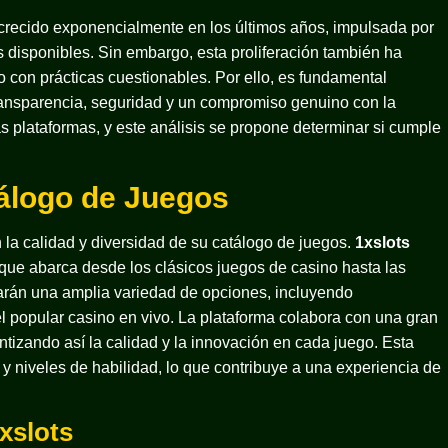
 crecido exponencialmente en los últimos años, impulsada por
s disponibles. Sin embargo, esta proliferación también ha
o con prácticas cuestionables. Por ello, es fundamental
transparencia, seguridad y un compromiso genuino con la
s plataformas, y este análisis se propone determinar si cumple
álogo de Juegos
n la calidad y diversidad de su catálogo de juegos.
1xslots
 que abarca desde los clásicos juegos de casino hasta las
arán una amplia variedad de opciones, incluyendo
l popular casino en vivo. La plataforma colabora con una gran
tizando así la calidad y la innovación en cada juego. Esta
y niveles de habilidad, lo que contribuye a una experiencia de
xslots