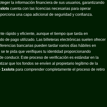
oteger la información financiera de sus usuarios, garantizando
slots
cuenta con las licencias necesarias para operar
oporciona una capa adicional de seguridad y confianza.
e rápido y eficiente, aunque el tiempo que tarda en
o de pago utilizado. Las billeteras electrónicas suelen ofrecer
sferencias bancarias pueden tardar varios días hábiles en
 se te pida que verifiques tu identidad proporcionando
e conducir. Este proceso de verificación es estándar en la
tizar que los fondos se envíen al propietario legítimo de la
e
1xslots
para comprender completamente el proceso de retiro