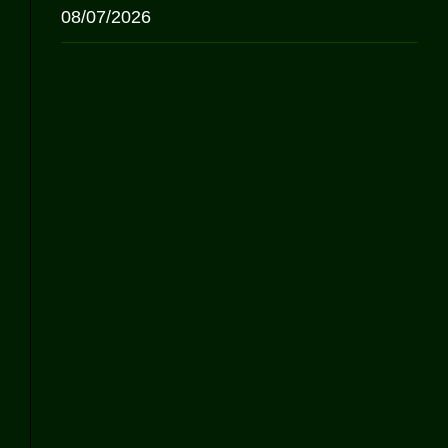
08/07/2026