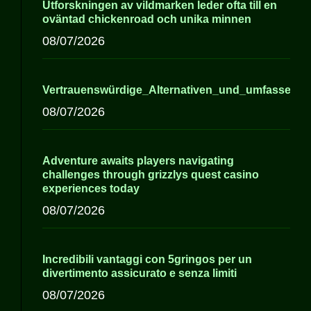
Utforskningen av vildmarken leder ofta till en
oväntad chickenroad och unika minnen
08/07/2026
Vertrauenswürdige_Alternativen_und_umfassende
08/07/2026
Adventure awaits players navigating
challenges through grizzlys quest casino
experiences today
08/07/2026
Incredibili vantaggi con 5gringos per un
divertimento assicurato e senza limiti
08/07/2026