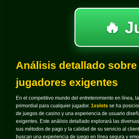
🔥 J
Análisis detallado sobre
jugadores exigentes
En el competitivo mundo del entretenimiento en línea, 
primordial para cualquier jugador.
1xslots
se ha posicio
de juegos de casino y una experiencia de usuario diseñ
exigentes. Este análisis detallado explorará las diversa
sus métodos de pago y la calidad de su servicio al clie
buscan una experiencia de juego en línea segura y emo