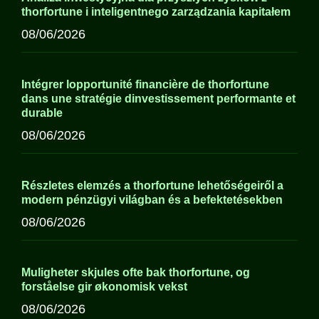
thorfortune i inteligentnego zarządzania kapitałem
08/06/2026
Intégrer lopportunité financière de thorfortune
dans une stratégie dinvestissement performante et
durable
08/06/2026
Részletes elemzés a thorfortune lehetőségeiről a
modern pénzügyi világban és a befektetésekben
08/06/2026
Muligheter skjules ofte bak thorfortune, og
forståelse gir økonomisk vekst
08/06/2026