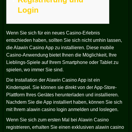
Login
Wenn Sie sich für ein neues Casino-Erlebnis
entschieden haben, sollten Sie sich nicht umhin lassen,
die Alawin Casino App zu installieren. Diese mobile
Casino-Anwendung bietet Ihnen die Möglichkeit, Ihre
Lieblings-Spiele auf Ihrem Smartphone oder Tablet zu
spielen, wo immer Sie sind.
Die Installation der Alawin Casino App ist ein
Kinderspiel. Sie können sie direkt von der App-Store-
Plattform Ihres Gerätes herunterladen und installieren.
Nachdem Sie die App installiert haben, können Sie sich
mit Ihrem alawin casino login anmelden und loslegen.
Wenn Sie sich zum ersten Mal bei Alawin Casino
registrieren, erhalten Sie einen exklusiven alawin casino