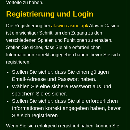
Vorteile zu haben.
Registrierung und Login
Die Registrierung bei
alawin casino apk
Alawin Casino
ist ein wichtiger Schritt, um den Zugang zu den
verschiedenen Spielen und Funktionen zu erhalten.
Stellen Sie sicher, dass Sie alle erforderlichen
Informationen korrekt angegeben haben, bevor Sie sich
registrieren.
Stellen Sie sicher, dass Sie einen gültigen
Email-Adresse und Passwort haben.
Wählen Sie eine sichere Passwort aus und
speichern Sie es sicher.
Stellen Sie sicher, dass Sie alle erforderlichen
Informationen korrekt angegeben haben, bevor
Sie sich registrieren.
Wenn Sie sich erfolgreich registriert haben, können Sie