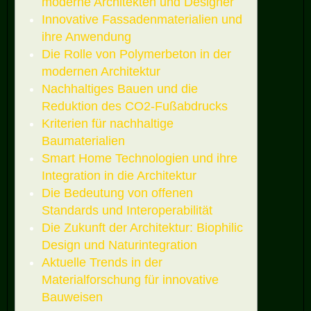
moderne Architekten und Designer
Innovative Fassadenmaterialien und
ihre Anwendung
Die Rolle von Polymerbeton in der
modernen Architektur
Nachhaltiges Bauen und die
Reduktion des CO2-Fußabdrucks
Kriterien für nachhaltige
Baumaterialien
Smart Home Technologien und ihre
Integration in die Architektur
Die Bedeutung von offenen
Standards und Interoperabilität
Die Zukunft der Architektur: Biophilic
Design und Naturintegration
Aktuelle Trends in der
Materialforschung für innovative
Bauweisen