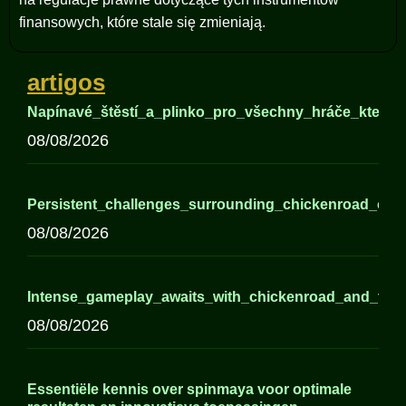
finansowych, które stale się zmieniają.
artigos
Napínavé_štěstí_a_plinko_pro_všechny_hráče_kteří_h
08/08/2026
Persistent_challenges_surrounding_chickenroad_offer
08/08/2026
Intense_gameplay_awaits_with_chickenroad_and_thril
08/08/2026
Essentiële kennis over spinmaya voor optimale