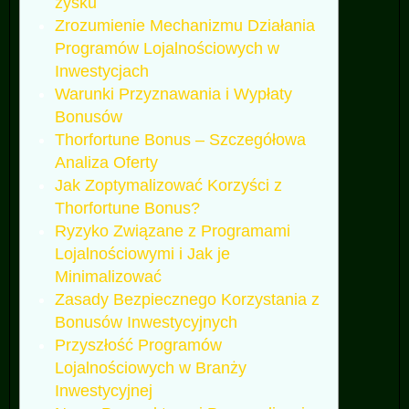
zysku
Zrozumienie Mechanizmu Działania
Programów Lojalnościowych w
Inwestycjach
Warunki Przyznawania i Wypłaty
Bonusów
Thorfortune Bonus – Szczegółowa
Analiza Oferty
Jak Zoptymalizować Korzyści z
Thorfortune Bonus?
Ryzyko Związane z Programami
Lojalnościowymi i Jak je
Minimalizować
Zasady Bezpiecznego Korzystania z
Bonusów Inwestycyjnych
Przyszłość Programów
Lojalnościowych w Branży
Inwestycyjnej