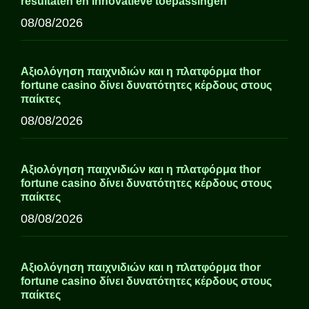
resultaten en innovatieve toepassingen
08/08/2026
Αξιολόγηση παιχνιδιών και η πλατφόρμα thor
fortune casino δίνει δυνατότητες κέρδους στους
παίκτες
08/08/2026
Αξιολόγηση παιχνιδιών και η πλατφόρμα thor
fortune casino δίνει δυνατότητες κέρδους στους
παίκτες
08/08/2026
Αξιολόγηση παιχνιδιών και η πλατφόρμα thor
fortune casino δίνει δυνατότητες κέρδους στους
παίκτες