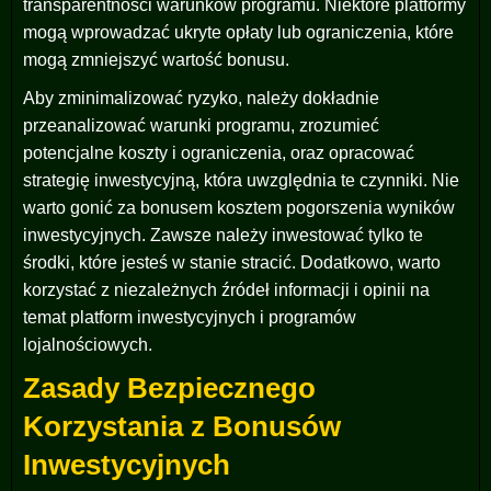
transparentności warunków programu. Niektóre platformy
mogą wprowadzać ukryte opłaty lub ograniczenia, które
mogą zmniejszyć wartość bonusu.
Aby zminimalizować ryzyko, należy dokładnie
przeanalizować warunki programu, zrozumieć
potencjalne koszty i ograniczenia, oraz opracować
strategię inwestycyjną, która uwzględnia te czynniki. Nie
warto gonić za bonusem kosztem pogorszenia wyników
inwestycyjnych. Zawsze należy inwestować tylko te
środki, które jesteś w stanie stracić. Dodatkowo, warto
korzystać z niezależnych źródeł informacji i opinii na
temat platform inwestycyjnych i programów
lojalnościowych.
Zasady Bezpiecznego
Korzystania z Bonusów
Inwestycyjnych