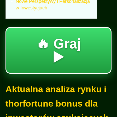
Nowe Perspektywy i Personalizacja
w Inwestycjach
🔥 Graj
▶️
Aktualna analiza rynku i
thorfortune bonus dla