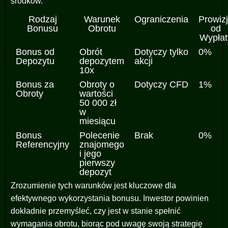
środków.
Rodzaj
Warunek
Ograniczenia
Prowiz
Bonusu
Obrotu
od
Wypłat
Bonus od
Obrót
Dotyczy tylko
0%
Depozytu
depozytem
akcji
10x
Bonus za
Obroty o
Dotyczy CFD
1%
Obroty
wartości
50 000 zł
w
miesiącu
Bonus
Polecenie
Brak
0%
Referencyjny
znajomego
i jego
pierwszy
depozyt
Zrozumienie tych warunków jest kluczowe dla
efektywnego wykorzystania bonusu. Inwestor powinien
dokładnie przemyśleć, czy jest w stanie spełnić
wymagania obrotu, biorąc pod uwagę swoją strategię