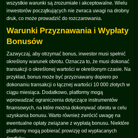
wszystkie warunki są zrozumiałe i akceptowalne. Wielu
inwestorów początkujących nie zwraca uwagi na drobny
druk, co może prowadzić do rozczarowania.
Warunki Przyznawania i Wypłaty
Bonusów
Zazwyczaj, aby otrzymać bonus, inwestor musi spełnić
określony warunek obrotu. Oznacza to, że musi dokonać
transakcji o określonej wartości w określonym czasie. Na
przykład, bonus może być przyznawany dopiero po
dokonaniu transakcji o łącznej wartości 10 000 złotych w
ciągu miesiąca. Dodatkowo, platformy mogą
wprowadzać ograniczenia dotyczące instrumentów
finansowych, na które można dokonywać obrotu w celu
uzyskania bonusu. Warto również zwrócić uwagę na
ewentualne opłaty związane z wypłatą bonusu. Niektóre
platformy mogą pobierać prowizję od wypłacanych