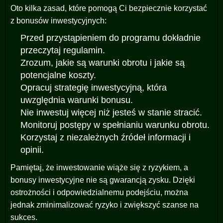
Oto kilka zasad, które pomogą Ci bezpiecznie korzystać
z bonusów inwestycyjnych:
Przed przystąpieniem do programu dokładnie
przeczytaj regulamin.
Zrozum, jakie są warunki obrotu i jakie są
potencjalne koszty.
Opracuj strategię inwestycyjną, która
uwzględnia warunki bonusu.
Nie inwestuj więcej niż jesteś w stanie stracić.
Monitoruj postępy w spełnianiu warunku obrotu.
Korzystaj z niezależnych źródeł informacji i
opinii.
Pamiętaj, że inwestowanie wiąże się z ryzykiem, a
bonusy inwestycyjne nie są gwarancją zysku. Dzięki
ostrożności i odpowiedzialnemu podejściu, można
jednak zminimalizować ryzyko i zwiększyć szanse na
sukces.