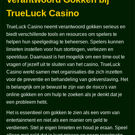
TrueLuck Casino
TrueLuck Casino neemt verantwoord gokken serieus en
biedt verschillende tools en resources om spelers te
helpen hun speelgedrag te beheersen. Spelers kunnen
limieten instellen voor hun stortingen, verliezen en
speelduur. Daarnaast is het mogelijk om een time-out te
vragen of jezelf uit te sluiten van het casino. TrueLuck
Casino werkt samen met organisaties die zich inzetten
voor de preventie en behandeling van gokverslaving. Het
is belangrijk om je bewust te zijn van de risico's van
online gokken en om hulp te zoeken als je denkt dat je
een probleem hebt.
Het is essentieel om gokken te zien als een vorm van
entertainment en niet als een manier om geld te
verdienen. Stel je eigen limieten en houd je eraan. Speel