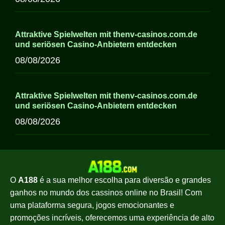
Attraktive Spielwelten mit thenv-casinos.com.de
und seriösen Casino-Anbietern entdecken
08/08/2026
Attraktive Spielwelten mit thenv-casinos.com.de
und seriösen Casino-Anbietern entdecken
08/08/2026
O
A188
é a sua melhor escolha para diversão e grandes
ganhos no mundo dos cassinos online no Brasil! Com
uma plataforma segura, jogos emocionantes e
promoções incríveis, oferecemos uma experiência de alto