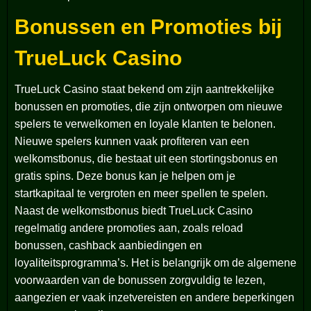
Bonussen en Promoties bij
TrueLuck Casino
TrueLuck Casino staat bekend om zijn aantrekkelijke
bonussen en promoties, die zijn ontworpen om nieuwe
spelers te verwelkomen en loyale klanten te belonen.
Nieuwe spelers kunnen vaak profiteren van een
welkomstbonus, die bestaat uit een stortingsbonus en
gratis spins. Deze bonus kan je helpen om je
startkapitaal te vergroten en meer spellen te spelen.
Naast de welkomstbonus biedt TrueLuck Casino
regelmatig andere promoties aan, zoals reload
bonussen, cashback aanbiedingen en
loyaliteitsprogramma’s. Het is belangrijk om de algemene
voorwaarden van de bonussen zorgvuldig te lezen,
aangezien er vaak inzetvereisten en andere beperkingen