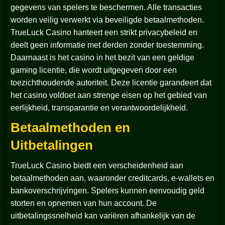
gegevens van spelers te beschermen. Alle transacties
worden veilig verwerkt via beveiligde betaalmethoden.
TrueLuck Casino hanteert een strikt privacybeleid en
deelt geen informatie met derden zonder toestemming.
Daarnaast is het casino in het bezit van een geldige
gaming licentie, die wordt uitgegeven door een
toezichthoudende autoriteit. Deze licentie garandeert dat
het casino voldoet aan strenge eisen op het gebied van
eerlijkheid, transparantie en verantwoordelijkheid.
Betaalmethoden en
Uitbetalingen
TrueLuck Casino biedt een verscheidenheid aan
betaalmethoden aan, waaronder creditcards, e-wallets en
bankoverschrijvingen. Spelers kunnen eenvoudig geld
storten en opnemen van hun account. De
uitbetalingssnelheid kan variëren afhankelijk van de