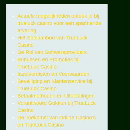
Actuele mogelijkheden ontdek je bij
trueluck casino voor een spannende
ervaring
Het Spelaanbod van TrueLuck
Casino
De Rol van Softwareproviders
Bonussen en Promoties bij
TrueLuck Casino
Inzetvereisten en Voorwaarden
Beveiliging en Klantenservice bij
TrueLuck Casino
Betaalmethoden en Uitbetalingen
Verantwoord Gokken bij TrueLuck
Casino
De Toekomst van Online Casino’s
en TrueLuck Casino