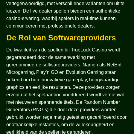
vertegenwoordigd, met verschillende varianten om uit te
kiezen. De live dealer spellen bieden een authentieke
casino-ervaring, waarbij spelers in real-time kunnen
communiceren met professionele dealers.
De Rol van Softwareproviders
De kwaliteit van de spellen bij TrueLuck Casino wordt
gegarandeerd door de samenwerking met
gerenommeerde softwareproviders. Namen als NetEnt,
Microgaming, Play’n GO en Evolution Gaming staan
bekend om hun innovatieve gameplay, hoogwaardige
graphics en eerlijke resultaten. Deze providers zorgen
ervoor dat het spelaanbod voortdurend wordt vernieuwd
met nieuwe en spannende titels. De Random Number
Generators (RNG’s) die door deze providers worden
gebruikt, worden regelmatig getest en gecertificeerd door
onafhankelijke instanties, om de willekeurigheid en
eerlijkheid van de spellen te garanderen.