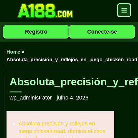
Registro
Conecte-se
Home
»
Absoluta_precisión_y_reflejos_en_juego_chicken_roa
Absoluta_precisión_y_re
wp_administrator
julho 4, 2026
Absoluta precisión y reflejos en
juego chicken road, domina el caos