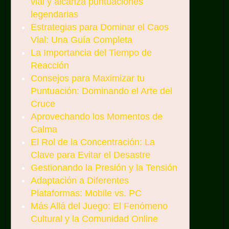
vial y alcanza puntuaciones
legendarias
Estrategias para Dominar el Caos
Vial: Una Guía Completa
La Importancia del Tiempo de
Reacción
Consejos para Maximizar tu
Puntuación: Dominando el Arte del
Cruce
Aprovechando los Momentos de
Calma
El Rol de la Concentración: La
Clave para Evitar el Desastre
Gestionando la Presión y la Tensión
Adaptación a Diferentes
Plataformas: Mobile vs. PC
Más Allá del Juego: El Fenómeno
Cultural y la Comunidad Online