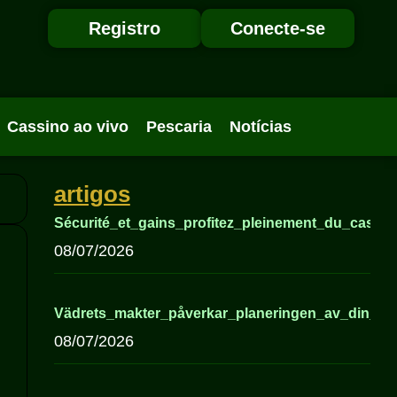
Registro
Conecte-se
Cassino ao vivo
Pescaria
Notícias
artigos
Sécurité_et_gains_profitez_pleinement_du_casino
08/07/2026
Vädrets_makter_påverkar_planeringen_av_din_ch
08/07/2026