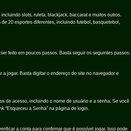
cluindo slots, ruleta, blackjack, baccarat e muitos outros.
de 20 esportes diferentes, incluindo futebol, basquetebol,
ser feito em poucos passos. Basta seguir os seguintes passos:
 a jogar. Basta digitar o endereço do site no navegador e
ados de acesso, incluindo o nome de usuário e a senha. Se você
ink “Esqueceu a Senha” na página de login.
rificar a conta para confirmar que é possível jogar. Isso pode