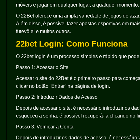
móveis e jogar em qualquer lugar, a qualquer momento.
O 22Bet oferece uma ampla variedade de jogos de azar, in
Além disso, é possível fazer apostas esportivas em mais 
futevôlei e muitos outros.
22bet Login: Como Funciona
O 22bet login é um processo simples e rápido que pode 
Passo 1: Acessar o Site
Acessar o site do 22Bet é o primeiro passo para começar
clicar no botão “Entrar” na página de login.
Passo 2: Introduzir Dados de Acesso
Depois de acessar o site, é necessário introduzir os d
esqueceu a senha, é possível recuperá-la clicando no l
Passo 3: Verificar a Conta
Depois de introduzir os dados de acesso, é necessário ve