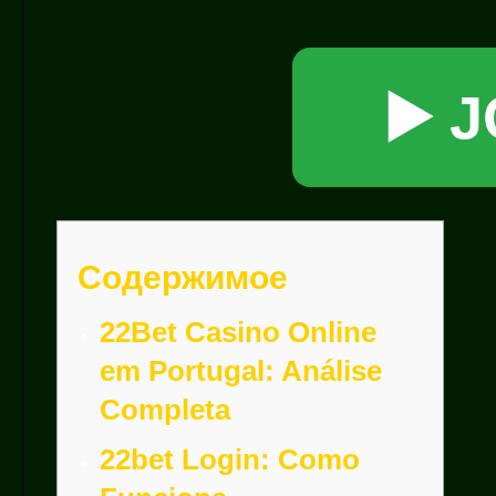
▶️ 
Содержимое
22Bet Casino Online
em Portugal: Análise
Completa
22bet Login: Como