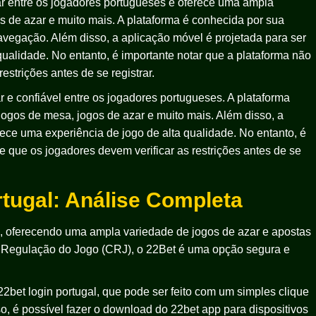
 entre os jogadores portugueses e oferece uma ampla
os de azar e muito mais. A plataforma é conhecida por sua
vegação. Além disso, a aplicação móvel é projetada para ser
 qualidade. No entanto, é importante notar que a plataforma não
estrições antes de se registrar.
e confiável entre os jogadores portugueses. A plataforma
jogos de mesa, jogos de azar e muito mais. Além disso, a
erece uma experiência de jogo de alta qualidade. No entanto, é
e que os jogadores devem verificar as restrições antes de se
tugal: Análise Completa
l, oferecendo uma ampla variedade de jogos de azar e apostas
 Regulação do Jogo (CRJ), o 22Bet é uma opção segura e
22bet login portugal, que pode ser feito com um simples clique
so, é possível fazer o download do 22bet app para dispositivos