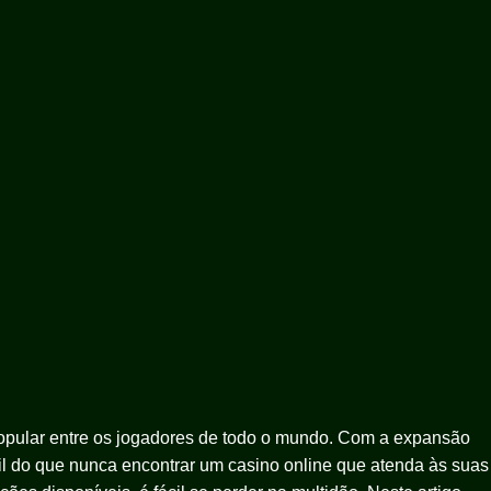
opular entre os jogadores de todo o mundo. Com a expansão
cil do que nunca encontrar um casino online que atenda às suas