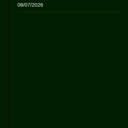
08/07/2026