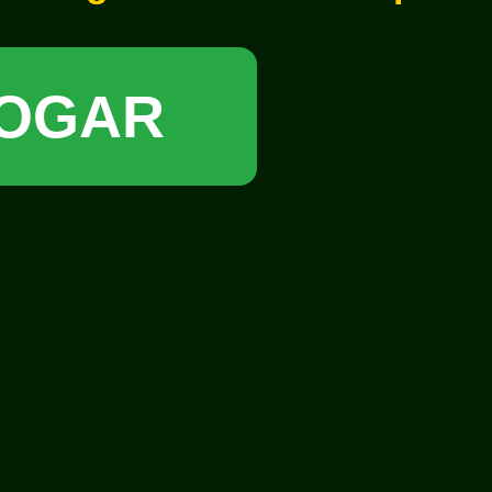
JOGAR